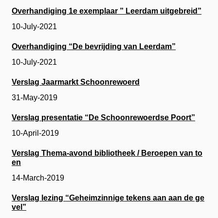
Overhandiging 1e exemplaar ” Leerdam uitgebreid”
10-July-2021
Overhandiging “De bevrijding van Leerdam”
10-July-2021
Verslag Jaarmarkt Schoonrewoerd
31-May-2019
Verslag presentatie “De Schoonrewoerdse Poort”
10-April-2019
Verslag Thema-avond bibliotheek / Beroepen van to
en
14-March-2019
Verslag lezing “Geheimzinnige tekens aan aan de ge
vel”