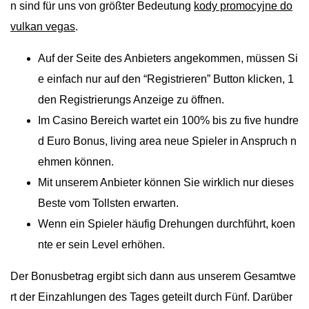
n sind für uns von größter Bedeutung
kody promocyjne do
vulkan vegas
.
Auf der Seite des Anbieters angekommen, müssen Si
e einfach nur auf den “Registrieren” Button klicken, 1
den Registrierungs Anzeige zu öffnen.
Im Casino Bereich wartet ein 100% bis zu five hundre
d Euro Bonus, living area neue Spieler in Anspruch n
ehmen können.
Mit unserem Anbieter können Sie wirklich nur dieses
Beste vom Tollsten erwarten.
Wenn ein Spieler häufig Drehungen durchführt, koen
nte er sein Level erhöhen.
Der Bonusbetrag ergibt sich dann aus unserem Gesamtwe
rt der Einzahlungen des Tages geteilt durch Fünf. Darüber