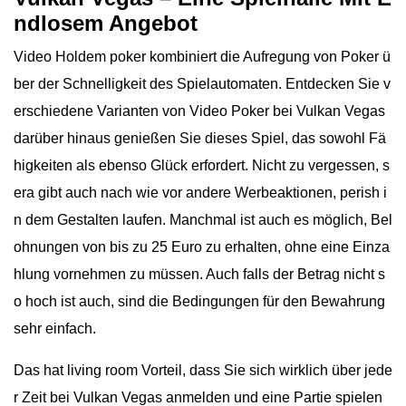
ndlosem Angebot
Video Holdem poker kombiniert die Aufregung von Poker ü
ber der Schnelligkeit des Spielautomaten. Entdecken Sie v
erschiedene Varianten von Video Poker bei Vulkan Vegas
darüber hinaus genießen Sie dieses Spiel, das sowohl Fä
higkeiten als ebenso Glück erfordert. Nicht zu vergessen, s
era gibt auch nach wie vor andere Werbeaktionen, perish i
n dem Gestalten laufen. Manchmal ist auch es möglich, Bel
ohnungen von bis zu 25 Euro zu erhalten, ohne eine Einza
hlung vornehmen zu müssen. Auch falls der Betrag nicht s
o hoch ist auch, sind die Bedingungen für den Bewahrung
sehr einfach.
Das hat living room Vorteil, dass Sie sich wirklich über jede
r Zeit bei Vulkan Vegas anmelden und eine Partie spielen