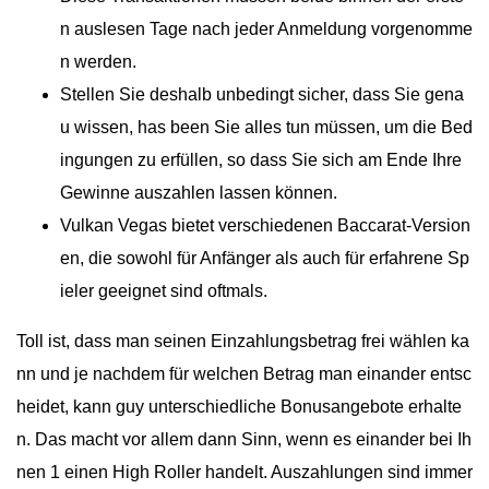
n auslesen Tage nach jeder Anmeldung vorgenomme
n werden.
Stellen Sie deshalb unbedingt sicher, dass Sie gena
u wissen, has been Sie alles tun müssen, um die Bed
ingungen zu erfüllen, so dass Sie sich am Ende Ihre
Gewinne auszahlen lassen können.
Vulkan Vegas bietet verschiedenen Baccarat-Version
en, die sowohl für Anfänger als auch für erfahrene Sp
ieler geeignet sind oftmals.
Toll ist, dass man seinen Einzahlungsbetrag frei wählen ka
nn und je nachdem für welchen Betrag man einander entsc
heidet, kann guy unterschiedliche Bonusangebote erhalte
n. Das macht vor allem dann Sinn, wenn es einander bei Ih
nen 1 einen High Roller handelt. Auszahlungen sind immer