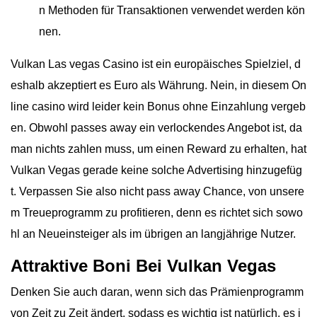
n Methoden für Transaktionen verwendet werden kön
nen.
Vulkan Las vegas Casino ist ein europäisches Spielziel, d
eshalb akzeptiert es Euro als Währung. Nein, in diesem On
line casino wird leider kein Bonus ohne Einzahlung vergeb
en. Obwohl passes away ein verlockendes Angebot ist, da
man nichts zahlen muss, um einen Reward zu erhalten, hat
Vulkan Vegas gerade keine solche Advertising hinzugefüg
t. Verpassen Sie also nicht pass away Chance, von unsere
m Treueprogramm zu profitieren, denn es richtet sich sowo
hl an Neueinsteiger als im übrigen an langjährige Nutzer.
Attraktive Boni Bei Vulkan Vegas
Denken Sie auch daran, wenn sich das Prämienprogramm
von Zeit zu Zeit ändert, sodass es wichtig ist natürlich, es i