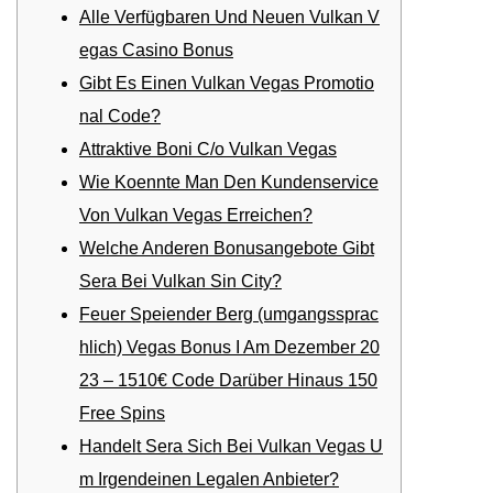
Alle Verfügbaren Und Neuen Vulkan V
egas Casino Bonus
Gibt Es Einen Vulkan Vegas Promotio
nal Code?
Attraktive Boni C/o Vulkan Vegas
Wie Koennte Man Den Kundenservice
Von Vulkan Vegas Erreichen?
Welche Anderen Bonusangebote Gibt
Sera Bei Vulkan Sin City?
Feuer Speiender Berg (umgangssprac
hlich) Vegas Bonus I Am Dezember 20
23 – 1510€ Code Darüber Hinaus 150
Free Spins
Handelt Sera Sich Bei Vulkan Vegas U
m Irgendeinen Legalen Anbieter?