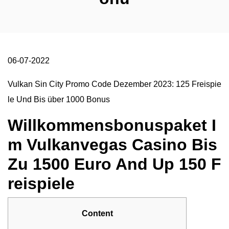
06-07-2022
Vulkan Sin City Promo Code Dezember 2023: 125 Freispie
le Und Bis über 1000 Bonus
Willkommensbonuspaket I
m Vulkanvegas Casino Bis
Zu 1500 Euro And Up 150 F
reispiele
Content