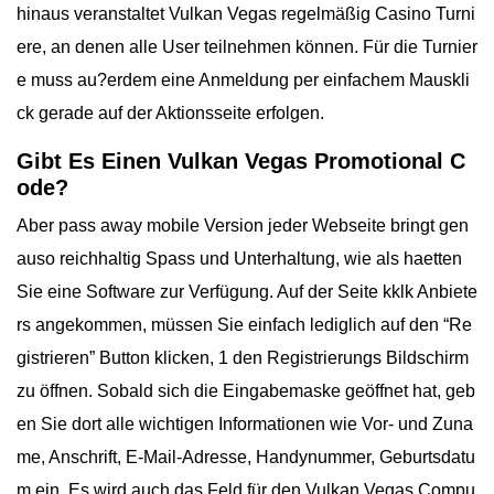
hinaus veranstaltet Vulkan Vegas regelmäßig Casino Turni
ere, an denen alle User teilnehmen können. Für die Turnier
e muss au?erdem eine Anmeldung per einfachem Mauskli
ck gerade auf der Aktionsseite erfolgen.
Gibt Es Einen Vulkan Vegas Promotional C
ode?
Aber pass away mobile Version jeder Webseite bringt gen
auso reichhaltig Spass und Unterhaltung, wie als haetten
Sie eine Software zur Verfügung. Auf der Seite kklk Anbiete
rs angekommen, müssen Sie einfach lediglich auf den “Re
gistrieren” Button klicken, 1 den Registrierungs Bildschirm
zu öffnen. Sobald sich die Eingabemaske geöffnet hat, geb
en Sie dort alle wichtigen Informationen wie Vor- und Zuna
me, Anschrift, E-Mail-Adresse, Handynummer, Geburtsdatu
m ein. Es wird auch das Feld für den Vulkan Vegas Compu