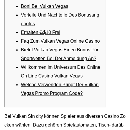
Boni Bei Vulkan Vegas
Vorteile Und Nachteile Des Bonusang
ebotes
Erhalten €/$10 Frei
Faq Zum Vulkan Vegas Online Casino
Bietet Vulkan Vegas Einen Bonus Für
Sportwetten Bei Der Anmeldung An?
Willkommen Im Universum Des Online
On Line Casino Vulkan Vegas
Welche Verwenden Bringt Der Vulkan
Vegas Promo Program Code?
Bei Vulkan Sin city können Spieler aus diversen Casino Zo
cken wählen. Dazu gehören Spielautomaten, Tisch- darüb