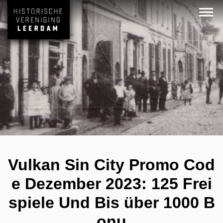
Vulkan Sin City Promo Cod
e Dezember 2023: 125 Frei
spiele Und Bis über 1000 B
onu