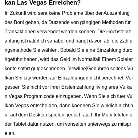
kan Las Vegas Erreichen?
In Zukunft wird sera keine Probleme über der Auszahlung
des Boni geben, da Dutzende von gängigen Methoden für
Transaktionen verwendet werden können. Die Höchsteinz
ahlung ist natürlich variabel und hängt davon ab, die Zahlu
ngsmethode Sie wählen. Sobald Sie eine Einzahlung durc
hgeführt haben, wird das Geld im Normalfall Einem Spieler
konto sofort gutgeschrieben. [newline]Gebühren seitens Vu
lkan Sin city werden auf Einzahlungen nicht berechnet. Ver
gessen Sie nicht vor Ihrer Ersteinzahlung living area Vulka
n Vegas Program code einzugeben. Wenn Sie sich fuer Vu
lkan Vegas entscheiden, dann koennen Sie wirklich nicht n
ur auf dem Desktop spielen, jedoch auch Ihr Mobiltelefon o
der Tablet dafür nutzen, um vonseiten unterwegs zu mitspi
elen.