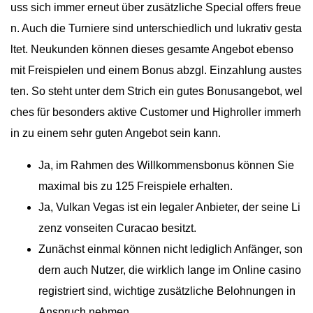
uss sich immer erneut über zusätzliche Special offers freue
n. Auch die Turniere sind unterschiedlich und lukrativ gesta
ltet. Neukunden können dieses gesamte Angebot ebenso
mit Freispielen und einem Bonus abzgl. Einzahlung austes
ten. So steht unter dem Strich ein gutes Bonusangebot, wel
ches für besonders aktive Customer und Highroller immerh
in zu einem sehr guten Angebot sein kann.
Ja, im Rahmen des Willkommensbonus können Sie
maximal bis zu 125 Freispiele erhalten.
Ja, Vulkan Vegas ist ein legaler Anbieter, der seine Li
zenz vonseiten Curacao besitzt.
Zunächst einmal können nicht lediglich Anfänger, son
dern auch Nutzer, die wirklich lange im Online casino
registriert sind, wichtige zusätzliche Belohnungen in
Anspruch nehmen.