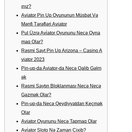
ınız?
Aviator Pin Up Oyununun Müsbət Və
Mənfi Tərəfləri Aviator
Pul Üzrə Avi̇ator Oyununu Necə Oyna
maq Olar?
Rəsmi Sayt Pin Up Arizona – Casino A
viator 2023
Pin-up-da Aviator-da Necə Qalib Gəlm
ək
Rəsmi Saytın Bloklanması Necə Necə
Gəzmək Olar?
Pin-up-da Necə Qeydiyyatdan Keçmək
Olar
Aviator Oyununu Necə Tapmaq Olar
Avi̇ator Sloto Nə Zaman Çixib?