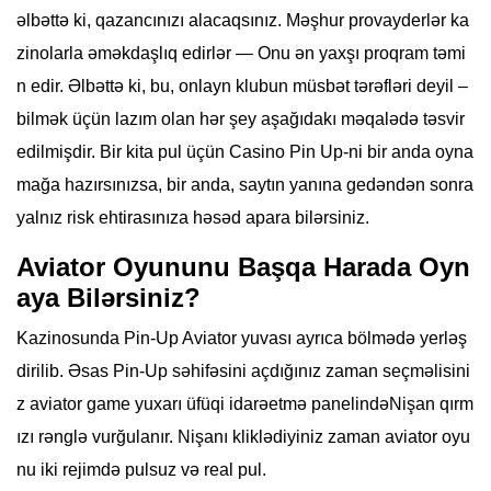
əlbəttə ki, qazancınızı alacaqsınız. Məşhur provayderlər ka
zinolarla əməkdaşlıq edirlər — Onu ən yaxşı proqram təmi
n edir. Əlbəttə ki, bu, onlayn klubun müsbət tərəfləri deyil –
bilmək üçün lazım olan hər şey aşağıdakı məqalədə təsvir
edilmişdir. Bir kita pul üçün Casino Pin Up-ni bir anda oyna
mağa hazırsınızsa, bir anda, saytın yanına gedəndən sonra
yalnız risk ehtirasınıza həsəd apara bilərsiniz.
Aviator Oyununu Başqa Harada Oyn
aya Bilərsiniz?
Kazinosunda Pin-Up Aviator yuvası ayrıca bölmədə yerləş
dirilib. Əsas Pin-Up səhifəsini açdığınız zaman seçməlisini
z aviator game yuxarı üfüqi idarəetmə panelindəNişan qırm
ızı rənglə vurğulanır. Nişanı kliklədiyiniz zaman aviator oyu
nu iki rejimdə pulsuz və real pul.