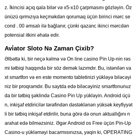
z. İkincisi açıq qala bilər və x5-x10 çarpmasını gözləyin. Öz
ünüzü qırmızıya keçməkdən qorumaq üçün birinci mərc se
cond . 00 əmsalı ilə bağlanır, çünki qazanc ikinci mərcdən
potensial itkini əhatə edir.
Avi̇ator Sloto Nə Zaman Çixib?
Əlbəttə ki, bir neçə kəlmə və On line casino Pin Up-nin rəs
mi tətbiqi haqqında bir söz demək lazımdır. Bu, istənilən va
xt smartfon və en este momento tabletinizi yükləyə biləcəyi
niz bir proqramdır. Bu saytda edə biləcəyiniz smartfonunuz
da bir tətbiq şəklində Casino Pin Up yükləyin. Android üçü
n, inkişaf etdiricilər tərəfindən dəstəklənən yüksək keyfiyyət
li bir tətbiq inkişaf etdirilir, buna görə də onun aktuallığını n
arahat edə bilməzsiniz. Əgər Android os Free üçün Pin-Up
Casino-u yükləməyi bacarmısınızsa, yəqin ki, OPERATING