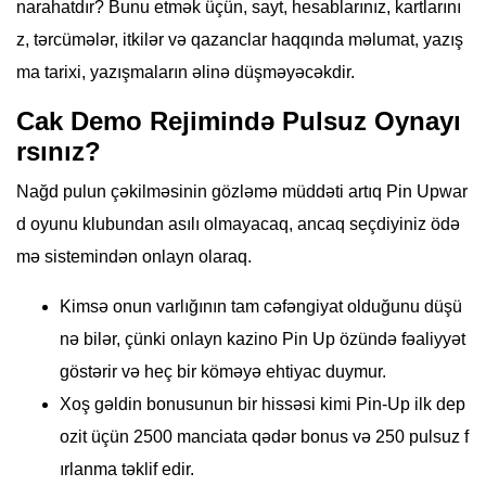
narahatdır? Bunu etmək üçün, sayt, hesablarınız, kartlarını
z, tərcümələr, itkilər və qazanclar haqqında məlumat, yazış
ma tarixi, yazışmaların əlinə düşməyəcəkdir.
Cak Demo Rejimində Pulsuz Oynayı
rsınız?
Nağd pulun çəkilməsinin gözləmə müddəti artıq Pin Upwar
d oyunu klubundan asılı olmayacaq, ancaq seçdiyiniz ödə
mə sistemindən onlayn olaraq.
Kimsə onun varlığının tam cəfəngiyat olduğunu düşü
nə bilər, çünki onlayn kazino Pin Up özündə fəaliyyət
göstərir və heç bir köməyə ehtiyac duymur.
Xoş gəldin bonusunun bir hissəsi kimi Pin-Up ilk dep
ozit üçün 2500 manciata qədər bonus və 250 pulsuz f
ırlanma təklif edir.