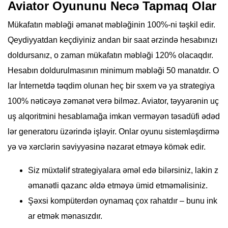
Aviator Oyununu Necə Tapmaq Olar
Mükafatın məbləği əmanət məbləğinin 100%-ni təşkil edir.
Qeydiyyatdan keçdiyiniz andan bir saat ərzində hesabınızı
doldursanız, o zaman mükafatın məbləği 120% olacaqdır.
Hesabın doldurulmasının minimum məbləği 50 manatdır. O
lar İnternetdə təqdim olunan heç bir sxem və ya strategiya
100% nəticəyə zəmanət verə bilməz. Aviator, təyyarənin uç
uş alqoritmini hesablamağa imkan verməyən təsadüfi ədəd
lər generatoru üzərində işləyir. Onlar oyunu sistemləşdirmə
yə və xərclərin səviyyəsinə nəzarət etməyə kömək edir.
Siz müxtəlif strategiyalara əməl edə bilərsiniz, lakin z
əmanətli qazanc əldə etməyə ümid etməməlisiniz.
Şəxsi kompüterdən oynamaq çox rahatdır – bunu ink
ar etmək mənasızdır.