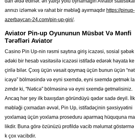
dan əldə edirlər. ən yaxşı yolu oynamağın Aviator statistikal
arınızı izləmək və rahat bir məbləğ ayırmaqdır
https://pinup-
azerbaycan-24.com/pin-up-giri/
.
Aviator Pin-up Oyununun Müsbət Və Mənfi
Tərəfləri Aviator
Casino Pin Up-nin rəsmi saytına giriş icazəsi, sosial şəbək
ədəki bir hesab vasitəsilə icazəsi istifadə edərək həyata ke
çirilə bilər. Çıxış üçün vəsait qoymaq üçün bunun üçün “nət
icəyə” bölməsində və eyni sxemdə, eyni sxemdə getmək la
zımdır ki, “Nəticə” bölməsinə və eyni sxemdə getməlisiniz.
Ancaq hər şey ilk baxışdan göründüyü qədər sadə deyil. İlk
məbləği çıxmadan əvvəl, Pin Up, istifadəçinin şəxsiyyətini
yoxlamaq üçün yoxlama proseduru aparmaq hüququna ma
likdir. Buna görə özünüzü profildə vacib məlumat göstərmə
k çox vacibdir.