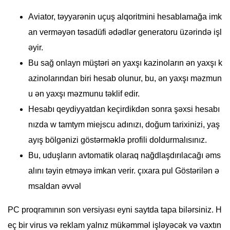
Aviator, təyyarənin uçuş alqoritmini hesablamağa imk
an verməyən təsadüfi ədədlər generatoru üzərində işl
əyir.
Bu sağ onlayn müştəri ən yaxşı kazinoların ən yaxşı k
azinolarından biri hesab olunur, bu, ən yaxşı məzmun
u ən yaxşı məzmunu təklif edir.
Hesabı qeydiyyatdan keçirdikdən sonra şəxsi hesabı
nızda w tamtym miejscu adınızı, doğum tarixinizi, yaş
ayış bölgənizi göstərməklə profili doldurmalısınız.
Bu, uduşların avtomatik olaraq nağdlaşdırılacağı əms
alını təyin etməyə imkan verir. çıxara pul Göstərilən ə
msaldan əvvəl
PC proqramının son versiyası eyni saytda tapa bilərsiniz. H
eç bir virus və reklam yalnız mükəmməl işləyəcək və vaxtın