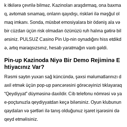
k itkilərə çevrilə bilməz. Kazinoları araşdırmaq, ona baxma
q, avtomatı sınamaq, onların qayıdışı, riskləri ilə məşğul ol
maq imkanı. Sonda, müsbət emosiyalara bir ödəniş ala və
bir cüzdan üçün risk olmadan özünüzü ruh halına gətirə bil
ərsiniz. PULSUZ Casino Pin Up-nin oynadığını hiss etdikd
ə, artıq maraqsızsınız, hesab yaratmağın vaxtı gəldi.
Pin-up Kazinoda Niyə Bir Demo Rejiminə E
htiyacınız Var?
Rəsmi saytın yuxarı sağ küncündə, şəxsi məlumatlarınızı d
axil etmək üçün pop-up pəncərəsini görəcəyinizi tıklayaraq
“Qeydiyyat” düyməsinə daxildir. Cib telefonu nömrəsi və ya
e-poçtunuzla qeydiyyatdan keçə bilərsiniz. Oyun klubunun
qaydaları və şərtləri ilə tanış olduğunuz işaret işarəsini də
qeyd etməlisiniz.