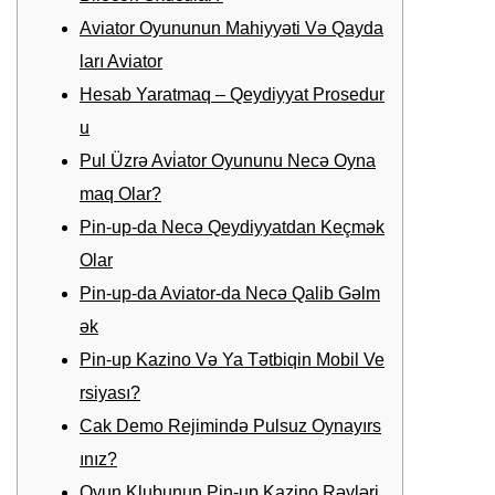
Aviator Oyununun Mahiyyəti Və Qayda
ları Aviator
Hesab Yaratmaq – Qeydiyyat Prosedur
u
Pul Üzrə Avi̇ator Oyununu Necə Oyna
maq Olar?
Pin-up-da Necə Qeydiyyatdan Keçmək
Olar
Pin-up-da Aviator-da Necə Qalib Gəlm
ək
Pin-up Kazino Və Ya Tətbiqin Mobil Ve
rsiyası?
Cak Demo Rejimində Pulsuz Oynayırs
ınız?
Oyun Klubunun Pin-up Kazino Rəyləri