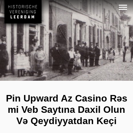
Pin Upward Az Casino Rəs
mi Veb Saytına Daxil Olun
Və Qeydiyyatdan Keçi