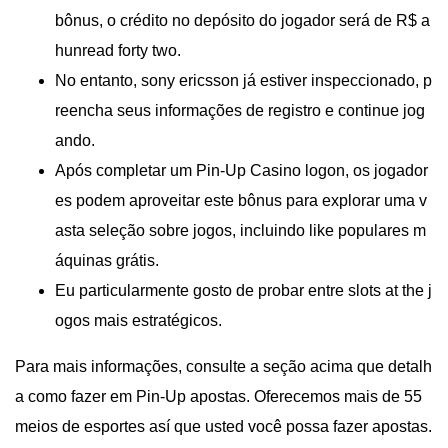
bônus, o crédito no depósito do jogador será de R$ a
hunread forty two.
No entanto, sony ericsson já estiver inspeccionado, p
reencha seus informações de registro e continue jog
ando.
Após completar um Pin-Up Casino logon, os jogador
es podem aproveitar este bônus para explorar uma v
asta seleção sobre jogos, incluindo like populares m
áquinas grátis.
Eu particularmente gosto de probar entre slots at the j
ogos mais estratégicos.
Para mais informações, consulte a seção acima que detalh
a como fazer em Pin-Up apostas. Oferecemos mais de 55
meios de esportes así que usted você possa fazer apostas.