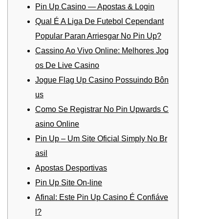
Pin Up Casino — Apostas & Login
Qual É A Liga De Futebol Cependant
Popular Paran Arriesgar No Pin Up?
Cassino Ao Vivo Online: Melhores Jog
os De Live Casino
Jogue Flag Up Casino Possuindo Bôn
us
Como Se Registrar No Pin Upwards C
asino Online
Pin Up – Um Site Oficial Simply No Br
asil
Apostas Desportivas
Pin Up Site On-line
Afinal: Este Pin Up Casino É Confiáve
l?