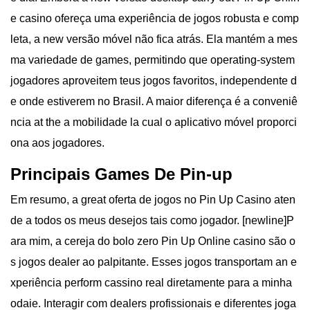
e casino ofereça uma experiência de jogos robusta e comp
leta, a new versão móvel não fica atrás. Ela mantém a mes
ma variedade de games, permitindo que operating-system
jogadores aproveitem teus jogos favoritos, independente d
e onde estiverem no Brasil. A maior diferença é a conveniê
ncia at the a mobilidade la cual o aplicativo móvel proporci
ona aos jogadores.
Principais Games De Pin-up
Em resumo, a great oferta de jogos no Pin Up Casino aten
de a todos os meus desejos tais como jogador. [newline]P
ara mim, a cereja do bolo zero Pin Up Online casino são o
s jogos dealer ao palpitante. Esses jogos transportam an e
xperiência perform cassino real diretamente para a minha
odaie. Interagir com dealers profissionais e diferentes joga