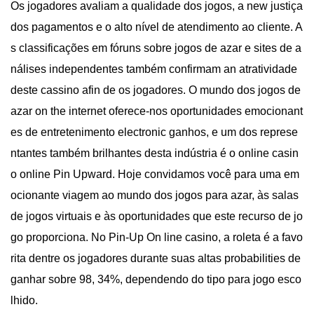
Os jogadores avaliam a qualidade dos jogos, a new justiça
dos pagamentos e o alto nível de atendimento ao cliente. A
s classificações em fóruns sobre jogos de azar e sites de a
nálises independentes também confirmam an atratividade
deste cassino afin de os jogadores. O mundo dos jogos de
azar on the internet oferece-nos oportunidades emocionant
es de entretenimento electronic ganhos, e um dos represe
ntantes também brilhantes desta indústria é o online casin
o online Pin Upward. Hoje convidamos você para uma em
ocionante viagem ao mundo dos jogos para azar, às salas
de jogos virtuais e às oportunidades que este recurso de jo
go proporciona. No Pin-Up On line casino, a roleta é a favo
rita dentre os jogadores durante suas altas probabilities de
ganhar sobre 98, 34%, dependendo do tipo para jogo esco
lhido.