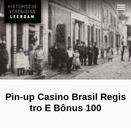
Pin-up Casino Brasil Regis
tro E Bônus 100