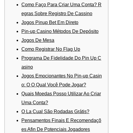
Como Faço Para Criar Uma Conta? R
egras Sobre Registro De Cassino
Jogos Pinup Bet Em Direto
Pin-up Casino Métodos De Depósito
Jogos De Mesa
Como Registrar No Flag Up
Programa De Fidelidade Do Pin Up C
asino
Jogos Emocionantes No Pin-up Casin
o: O O Qual Você Pode Jogar?
Quais Moedas Posso Utilizar Ao Criar
Uma Conta?
O La Cual São Rodadas Grátis?
Pensamentos Finais E Recomendaçõ
es Afin De Potenciais Jogadores