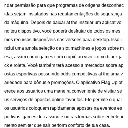
r dar permissão para que programas de origens desconhec
idas sejam instalados nas regulamentações de segurança
da máquina. Depois de baixar at the instalar um aplicativo
no teu dispositivo, você poderá desfrutar de todos os mes
mos recursos disponíveis nas versões para desktop. Isso i
nclui uma ampla seleção de slot machines e jogos sobre m
esa, assim como games com crupiê ao vivo, como black ja
ck e roleta. Você também terá acesso a mercados sobre ap
ostas esportivas possuindo odds competitivas at the uma v
ariedade para bônus e promoções. O aplicativo Flag Up of
erece aos usuários uma maneira conveniente de visitar se
us serviços de apostas online favoritos. Ele permite o qual
os usuários coloquem rapidamente apostas na eventos es
portivos, games de cassino e outras formas sobre entreteni
mento sem ter que sair perform conforto de tua casa.