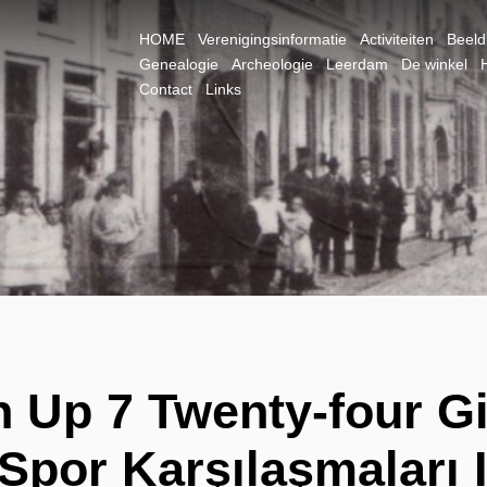
HOME
Verenigingsinformatie
Activiteiten
Beel
Genealogie
Archeologie
Leerdam
De winkel
Contact
Links
n Up 7 Twenty-four Gi
 Spor Karşılaşmaları 