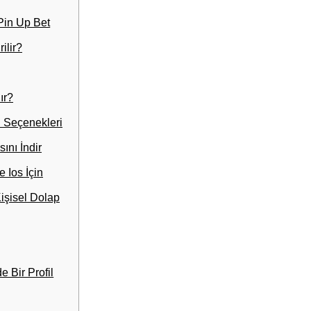
Pin Up Bet
ilir?
ır?
 Seçenekleri
nı İndir
 Ios İçin
işisel Dolap
e Bir Profil