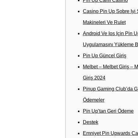
Pin Up Canlı Casino
Casino Pin Up Sobre Iyi 
Makineleri Ve Rulet
Android Ve Ios Için Pin U
Uygulamasını Yükleme B
Pin Up Güncel Giriş
Melbet – Melbet Giriş – 
Giriş 2024
Pinup Gaming Club’da Gü
Ödemeler
Pin Up’tan Geri Ödeme
Destek
Emniyet Pin Upwards Ca