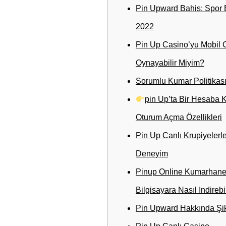
Pin Upward Bahis: Spor B
2022
Pin Up Casino’yu Mobil 
Oynayabilir Miyim?
Sorumlu Kumar Politikas
pin Up’ta Bir Hesaba
Oturum Açma Özellikleri
Pin Up Canlı Krupiyelerl
Deneyim
Pinup Online Kumarhane
Bilgisayara Nasıl Indirebi
Pin Upward Hakkında Şik