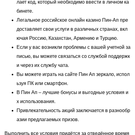
лает код, который необходимо ввести в личном ка
бинете.
Легальное российское онлайн казино Пин-Ап пре
доставляет свои услуги в различных странах, вкл
ючая Россию, Казахстан, Армению и Турцию.
Если у вас возникли проблемы с вашей учетной за
писью, вы можете связаться со службой поддержк
и через их службу чата.
Вы можете играть на сайте Пин Ап зеркало, испол
ьзуя ПК или смартфон.
В Пин Ап – лучшие бонусы и выгодные условия и
х использования.
Привлекательность акций заключается в разнообр
азии предлагаемых призов.
Выполнить все условия придётся за отведённое время