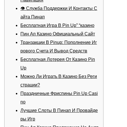
👁 Служба Поддержки И Контакты С
айта Пинап
Бесплатная Игра В Pin Up” “казино
Пин Ап Казино Официальный Сайт
Транзакции В Pinup: Пополнение Иг
рового Счета И Вывод Средств
Бесплатная Лотерея От Казино Pin
Up
Можно Ли Играть В Казино Без Реги
страции?
Праздничные Фриспины Pin Up Casi
no
Лучшие Слоты В Пинап И Провайде
ры Игр