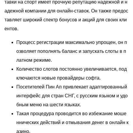
тавки на спорт имеет прочную репутацию надежной и н
адежной компании для онлайн-ставок. Он также предос
тавляет широкий спектр бонусов и акций для своих кли
ентов.
Процесс регистрации максимально упрощен, он п
озволяет пополнять баланс и запускать слоты в п
латном режиме.
Количество слотов постоянно увеличивается, под
ключаются новые провайдеры софта.
Посетителей Пин Ап привлекает адаптированный
интерфейс для стран СНГ, с русским языком и удо
бным меню на шести языках.
Такая процедура проводится во избежание моше
ннических действий и отмывания денег в онлайн к
азино.