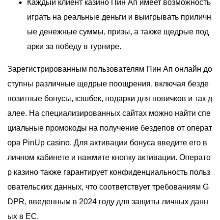
Каждый клиент казино Пин Ап имеет возможность
играть на реальные деньги и выигрывать приличн
ые денежные суммы, призы, а также щедрые под
арки за победу в турнире.
Зарегистрированным пользователям Пин Ап онлайн до
ступны различные щедрые поощрения, включая безде
позитные бонусы, кэшбек, подарки для новичков и так д
алее. На специализированных сайтах можно найти спе
циальные промокоды на получение бездепов от операт
ора PinUp casino. Для активации бонуса введите его в
личном кабинете и нажмите кнопку активации. Операто
р казино также гарантирует конфиденциальность польз
овательских данных, что соответствует требованиям G
DPR, введенным в 2024 году для защиты личных данн
ых в ЕС.