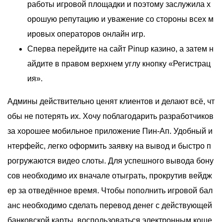
работы игровой площадки и поэтому заслужила х
орошую репутацию и уважение со стороны всех м
ировых операторов онлайн игр.
Сперва перейдите на сайт Pinup казино, а затем н
айдите в правом верхнем углу кнопку «Регистрац
ия».
Админы действительно ценят клиентов и делают всё, чт
обы не потерять их. Хочу поблагодарить разработчиков
за хорошее мобильное приложение Пин-Ап. Удобный и
нтерфейс, легко оформить заявку на вывод и быстро п
рогружаются видео слоты. Для успешного вывода бону
сов необходимо их вначале отыграть, прокрутив вейдж
ер за отведённое время. Чтобы пополнить игровой бал
анс необходимо сделать перевод денег с действующей
банковской карты, воспользоваться электронным коше