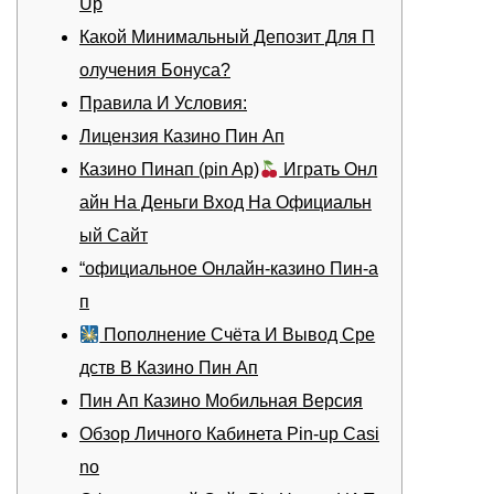
Up
Какой Минимальный Депозит Для П
олучения Бонуса?
Правила И Условия:
Лицензия Казино Пин Ап
Казино Пинап (pin Ap)
Играть Онл
айн На Деньги Вход На Официальн
ый Сайт
“официальное Онлайн-казино Пин-а
п
Пополнение Счёта И Вывод Сре
дств В Казино Пин Ап
Пин Ап Казино Мобильная Версия
Обзор Личного Кабинета Pin-up Casi
no