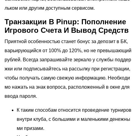
льком или другим доступным сервисом.
Транзакции В Pinup: Пополнение
Игрового Счета И Вывод Средств
Приятной особенностью станет бонус за депозит в БК,
варьирующийся от 100% до 120%, но не превышающий
рублей. Всегда запрашивайте зеркало у службы поддер
жки или подписывайтесь на рассылку при регистрации,
чтобы получать самую свежую информацию. Необходи
мо нажать на знак вопроса, расположенный в окне для
ввода пароля.
К таким способам относится проведение турниров
внутри клуба, с большими и маленькими денежны
ми призами.