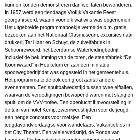
kunnen konden demonstreren dan wel laten bewonderen.
In 1957 werd een tiendaags Vrolijk Vakantie Feest
georganiseerd, waarin voor elk wat wils was opgenomen.
Het uitgebreide programmaboekje vermelde o.m. gratis
bezoeken aan het Nationaal Glasmuseum, excursies naar
drukkerij Ter Haar en Schuyt, de zuivelfabriek in
Schoonrewoerd, het Leerdamse Waterleidingbedrijf
inclusief de beklimming van de toren, de steenfabriek “De
Koornwaard” in Heukelum en aan een miniatuur
spoorwegbedrijf dat was opgesteld in het gemeentehuis.
Het programma telde ook een groot aantal andere
evenementen. Een spuitbalwedstrijd tussen twee elftallen,
waarvan de verdedigingen bewapend waren met slang en
spuit, om de VVV-trofee. Een openlucht filmvoorstelling in
de tuin van hotel Kemp, zwemwedstrijden voor de jeugd,
een hengelconcours voor meisjes. Een
jeugdavondvierdaagse voor wandelaars. Vakantiebios in
het City Theater. Een wielerwedstrijd, de Ronde van
Leerdam. Ouderwetse volksspelen voor jong en oud,