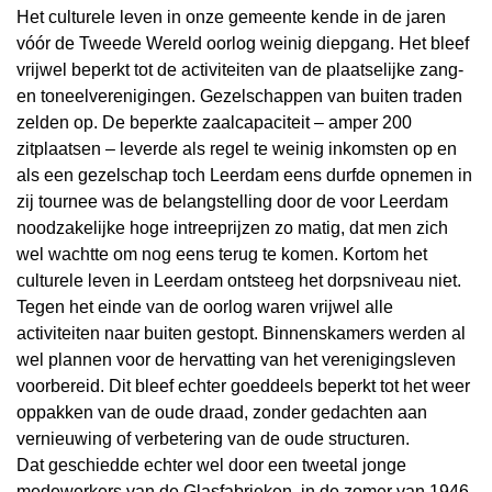
Het culturele leven in onze gemeente kende in de jaren
vóór de Tweede Wereld oorlog weinig diepgang. Het bleef
vrijwel beperkt tot de activiteiten van de plaatselijke zang-
en toneelverenigingen. Gezelschappen van buiten traden
zelden op. De beperkte zaalcapaciteit – amper 200
zitplaatsen – leverde als regel te weinig inkomsten op en
als een gezelschap toch Leerdam eens durfde opnemen in
zij tournee was de belangstelling door de voor Leerdam
noodzakelijke hoge intreeprijzen zo matig, dat men zich
wel wachtte om nog eens terug te komen. Kortom het
culturele leven in Leerdam ontsteeg het dorpsniveau niet.
Tegen het einde van de oorlog waren vrijwel alle
activiteiten naar buiten gestopt. Binnenskamers werden al
wel plannen voor de hervatting van het verenigingsleven
voorbereid. Dit bleef echter goeddeels beperkt tot het weer
oppakken van de oude draad, zonder gedachten aan
vernieuwing of verbetering van de oude structuren.
Dat geschiedde echter wel door een tweetal jonge
medewerkers van de Glasfabrieken, in de zomer van 1946,