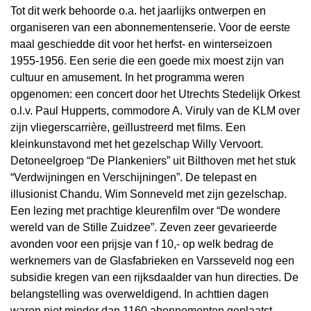
Tot dit werk behoorde o.a. het jaarlijks ontwerpen en
organiseren van een abonnementenserie. Voor de eerste
maal geschiedde dit voor het herfst- en winterseizoen
1955-1956. Een serie die een goede mix moest zijn van
cultuur en amusement. In het programma weren
opgenomen: een concert door het Utrechts Stedelijk Orkest
o.l.v. Paul Hupperts, commodore A. Viruly van de KLM over
zijn vliegerscarrière, geïllustreerd met films. Een
kleinkunstavond met het gezelschap Willy Vervoort.
Detoneelgroep “De Plankeniers” uit Bilthoven met het stuk
“Verdwijningen en Verschijningen”. De telepast en
illusionist Chandu. Wim Sonneveld met zijn gezelschap.
Een lezing met prachtige kleurenfilm over “De wondere
wereld van de Stille Zuidzee”. Zeven zeer gevarieerde
avonden voor een prijsje van f 10,- op welk bedrag de
werknemers van de Glasfabrieken en Varsseveld nog een
subsidie kregen van een rijksdaalder van hun directies. De
belangstelling was overweldigend. In achttien dagen
waren niet minder dan 1160 abonnementen geplaatst,