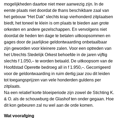
mogelijkheden daartoe niet meer aanwezig zijn. In de
eerste plaats niet doordat de thans beschikbare zaal van
het gebouw “Het Dak” slechts krap vierhonderd zitplaatsen
biedt, het toneel te klein is om plaats te bieden aan grote
orkesten en andere gezelschappen. En vervolgens niet
doordat de heden ten dage te betalen uitkoopsommen en
gages door de jaarlijkse geldontwaarding onbetaalbaar
zijn geworden voor kleinere zalen. Voor een optreden van
het Utrechts Stedelijk Orkest behoefde in de jaren vijftig
slechts f 1.050,– te worden betaald. De uitkoopsom van de
Hoofdstad Operette bedroeg all in f 1.950,–. Gecorrigeerd
voor de geldontwaarding in ruim dertig jaar zou dit leiden
tot toegangsprijzen van vele honderden guldens per
zitplaats.
Na een relatief korte bloeiperiode zijn zowel de Stichting K.
& O. als de schouwburg de Glashof ten onder gegaan. Hoe
dit kon gebeuren zal nu wel aan de orde komen.
Wat voorafging