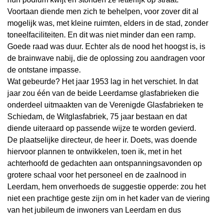
Voortaan diende men zich te behelpen, voor zover dit al
mogelijk was, met kleine ruimten, elders in de stad, zonder
toneelfaciliteiten. En dit was niet minder dan een ramp.
Goede raad was duur. Echter als de nood het hoogst is, is
de brainwave nabij, die de oplossing zou aandragen voor
de ontstane impasse.
Wat gebeurde? Het jaar 1953 lag in het verschiet. In dat
jaar zou één van de beide Leerdamse glasfabrieken die
onderdeel uitmaakten van de Verenigde Glasfabrieken te
Schiedam, de Witglasfabriek, 75 jaar bestaan en dat
diende uiteraard op passende wijze te worden gevierd.
De plaatselijke directeur, de heer ir. Doets, was doende
hiervoor plannen te ontwikkelen, toen ik, met in het
achterhoofd de gedachten aan ontspanningsavonden op
grotere schaal voor het personeel en de zaalnood in
Leerdam, hem onverhoeds de suggestie opperde: zou het
niet een prachtige geste zijn om in het kader van de viering
van het jubileum de inwoners van Leerdam en dus