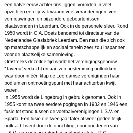
een halve eeuw achter ons liggen, vormden in veel
opzichten een tijdvak waarin veel veranderingen, veel
vernieuwingen en bijzondere gebeurtenissen
plaatsvonden in Leerdam. Ook in de personele sfeer. Rond
1950 wordt ir. C.A. Doets benoemd tot directeur van de
Nederlandse Glasfabriek Leerdam. Een man die zich ook
op maatschappelijk en sociaal terrein zeer zou inspannen
voor de plaatselijke samenleving.
Omstreeks dezelfde tijd wordt het verenigingsgebouw
“Tavenu” verkocht en aan zijn bestemming onttrokken,
waardoor in één klap de Leerdamse verenigingen haar
podium en ontmoetingspunt met haar achterban kwijt
waren.
In 1955 wordt de Lingebrug in gebruik genomen. Ook in
1955 komt na twee eerdere pogingen in 1932 en 1946 een
fusie tot stand tussen de voetbalverenigingen L.S.V. en
Sparta. Een fusie die twee jaar later al weer gedeeltelijk
ontkracht werd door de oprichting, door oud-leden van
L.S.V., van een op zaterdag spelende club L.R.C.