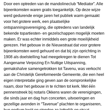
Door een optreden van de mandolineclub “Mediator”. Alle
bijeenkomsten waren gratis toegankelijk. Op deze wijze
werd gedurende enige jaren het publiek warm gemaakt
voor het grotere werk, een plaatselijke
ontspanningsvereniging, die optredens van landelijk
bekende topartiesten- en gezelschappen mogelijk moeten
maken. Er was echter inmiddels een grote moeilijkheid
gerezen. Het gebouw in de Nieuwstraat dat voor grotere
bijeenkomsten werd gehuurd en dat bij zijn oprichting in
1908 als doelstelling had meegekregen te dienen Tot
Aangename Verpozing En Nuttige Uitspanning,
gemakshalve samengetrokken tot Tavenu, was verkocht
aan de Christelijk Gereformeerde Gemeente, die een heel
eigen interpretatie ging geven aan de oorspronkelijke
naam, door het gebouw in te richten tot kerk. Met één
pennenstreek bij notaris Okkens waren de verenigingen,
die sinds jaar en dag hun concerten, uitvoeringen en
gezellige avonden in “Tavenue” plachten te organiseren,
hun podium kwijt en stonden ze letterlijk op straat.