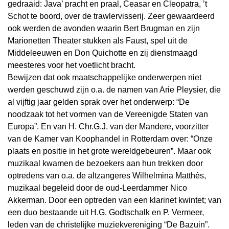
gedraaid: Java’ pracht en praal, Ceasar en Cleopatra, ’t
Schot te boord, over de trawlervisserij. Zeer gewaardeerd
ook werden de avonden waarin Bert Brugman en zijn
Marionetten Theater stukken als Faust, spel uit de
Middeleeuwen en Don Quichotte en zij dienstmaagd
meesteres voor het voetlicht bracht.
Bewijzen dat ook maatschappelijke onderwerpen niet
werden geschuwd zijn o.a. de namen van Arie Pleysier, die
al vijftig jaar gelden sprak over het onderwerp: “De
noodzaak tot het vormen van de Vereenigde Staten van
Europa”. En van H. Chr.G.J. van der Mandere, voorzitter
van de Kamer van Koophandel in Rotterdam over: “Onze
plaats en positie in het grote wereldgebeuren”. Maar ook
muzikaal kwamen de bezoekers aan hun trekken door
optredens van o.a. de altzangeres Wilhelmina Matthès,
muzikaal begeleid door de oud-Leerdammer Nico
Akkerman. Door een optreden van een klarinet kwintet; van
een duo bestaande uit H.G. Godtschalk en P. Vermeer,
leden van de christelijke muziekvereniging “De Bazuin”.