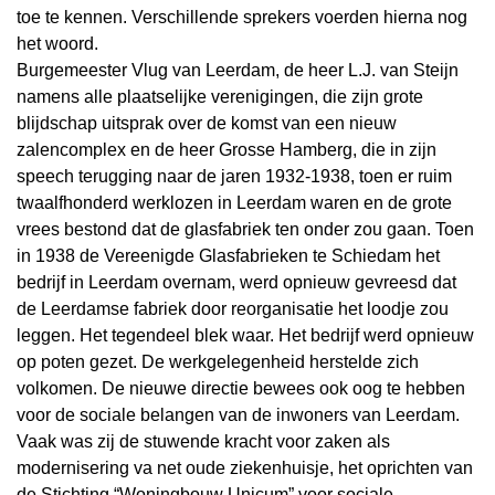
toe te kennen. Verschillende sprekers voerden hierna nog
het woord.
Burgemeester Vlug van Leerdam, de heer L.J. van Steijn
namens alle plaatselijke verenigingen, die zijn grote
blijdschap uitsprak over de komst van een nieuw
zalencomplex en de heer Grosse Hamberg, die in zijn
speech terugging naar de jaren 1932-1938, toen er ruim
twaalfhonderd werklozen in Leerdam waren en de grote
vrees bestond dat de glasfabriek ten onder zou gaan. Toen
in 1938 de Vereenigde Glasfabrieken te Schiedam het
bedrijf in Leerdam overnam, werd opnieuw gevreesd dat
de Leerdamse fabriek door reorganisatie het loodje zou
leggen. Het tegendeel blek waar. Het bedrijf werd opnieuw
op poten gezet. De werkgelegenheid herstelde zich
volkomen. De nieuwe directie bewees ook oog te hebben
voor de sociale belangen van de inwoners van Leerdam.
Vaak was zij de stuwende kracht voor zaken als
modernisering va net oude ziekenhuisje, het oprichten van
de Stichting “Woningbouw Unicum” voor sociale