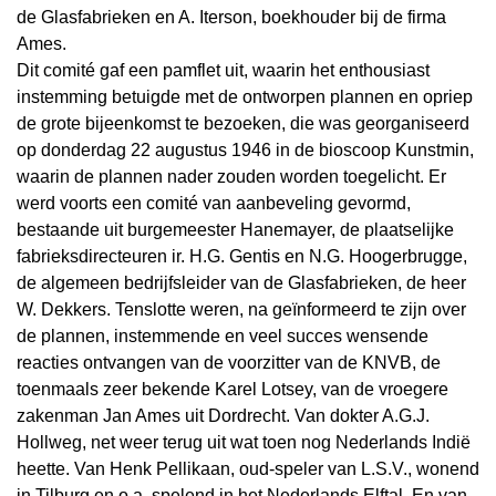
de Glasfabrieken en A. Iterson, boekhouder bij de firma
Ames.
Dit comité gaf een pamflet uit, waarin het enthousiast
instemming betuigde met de ontworpen plannen en opriep
de grote bijeenkomst te bezoeken, die was georganiseerd
op donderdag 22 augustus 1946 in de bioscoop Kunstmin,
waarin de plannen nader zouden worden toegelicht. Er
werd voorts een comité van aanbeveling gevormd,
bestaande uit burgemeester Hanemayer, de plaatselijke
fabrieksdirecteuren ir. H.G. Gentis en N.G. Hoogerbrugge,
de algemeen bedrijfsleider van de Glasfabrieken, de heer
W. Dekkers. Tenslotte weren, na geïnformeerd te zijn over
de plannen, instemmende en veel succes wensende
reacties ontvangen van de voorzitter van de KNVB, de
toenmaals zeer bekende Karel Lotsey, van de vroegere
zakenman Jan Ames uit Dordrecht. Van dokter A.G.J.
Hollweg, net weer terug uit wat toen nog Nederlands Indië
heette. Van Henk Pellikaan, oud-speler van L.S.V., wonend
in Tilburg en o.a. spelend in het Nederlands Elftal. En van