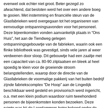
evenwel ook echter niet groot. Beter gezegd zo
afwachtend, dat besloten werd het over een andere boeg
te gooien. Met instemming en financiële steun van de
Glasfabrieken werd overgegaan tot het organiseren van
eenvoudige ontspanningsavonden voor het personeel.
Deze bijeenkomsten vonden aanvankelijk plaats in “Ons
Huis”, het aan de Tiendweg gelegen
ontspanningsgebouwtje van de fabrieken, waarin ook een
flinke bibliotheek was gevestigd, sinds vele jaren al weer
verdwenen door sloop. Dit gebouwtje had een zaaltje met
een capaciteit van ca. 80-90 zitplaatsen en bleek al heel
spoedig te klein voor de groeiende stroom
belangstellenden, waarop door de directie van de
Glasfabrieken de voormalige pakkerij van het buiten bedrijf
zijnde fabriekscomplex “De Hoop” aan de Lingedijk
beschikbaar werd gesteld en provisorisch werd ingericht,
o.a. met een klein podium waardoor ruim tweehonderd
personen de bijeenkomsten konden bezoeken. Deze
ruimte was bij de Leerdammers beter bekend onder de