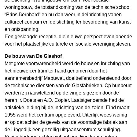
woningbouw, de totstandkoming van de technische school
“Prins Bernhard” en nu dan weer in deinrichting vanen
cultureel centrum en de stichting ter bevordering van kunst
en ontspanning.
Een geslaagde receptie, die nieuwe perspectieven opende
voor het plaatselijke culturele en sociale verenigingsleven.
De bouw van De Glashof
Met grote voortvarendheid werd de bouw en inrichting van
het nieuwe centrum ter hand genomen door het
aannemersbedrijf Mabuwat, doeltreffend ondersteund door
de technische diensten van de Glasfabrieken. Op hunbeurt
werden zij nauwlettend op de vingers gezien door de
heren ir. Doets en A.D. Copier. Laatstgenoemde had de
artistieke leiding bij de inrichting van de zalen. Eind maart
1955 werd het centrum opgeleverd. Uiterlijk wees weinig
er op dat achter de gevels van de voormalige fabriek aan
de Lingedijk een gezellig uitgaanscentrum schuilging.
Schijn bedroog echter wel hel erg. Een fraaie entree,