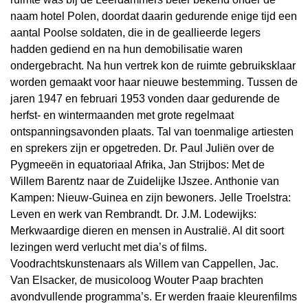
naam hotel Polen, doordat daarin gedurende enige tijd een
aantal Poolse soldaten, die in de geallieerde legers
hadden gediend en na hun demobilisatie waren
ondergebracht. Na hun vertrek kon de ruimte gebruiksklaar
worden gemaakt voor haar nieuwe bestemming. Tussen de
jaren 1947 en februari 1953 vonden daar gedurende de
herfst- en wintermaanden met grote regelmaat
ontspanningsavonden plaats. Tal van toenmalige artiesten
en sprekers zijn er opgetreden. Dr. Paul Juliën over de
Pygmeeën in equatoriaal Afrika, Jan Strijbos: Met de
Willem Barentz naar de Zuidelijke IJszee. Anthonie van
Kampen: Nieuw-Guinea en zijn bewoners. Jelle Troelstra:
Leven en werk van Rembrandt. Dr. J.M. Lodewijks:
Merkwaardige dieren en mensen in Australië. Al dit soort
lezingen werd verlucht met dia’s of films.
Voodrachtskunstenaars als Willem van Cappellen, Jac.
Van Elsacker, de musicoloog Wouter Paap brachten
avondvullende programma’s. Er werden fraaie kleurenfilms