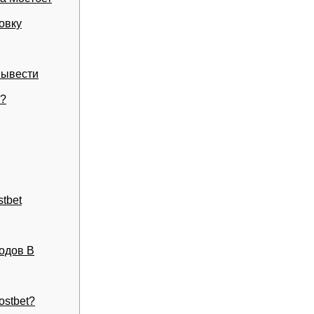
овку
Вывести
e?
tbet
одов В
ostbet?