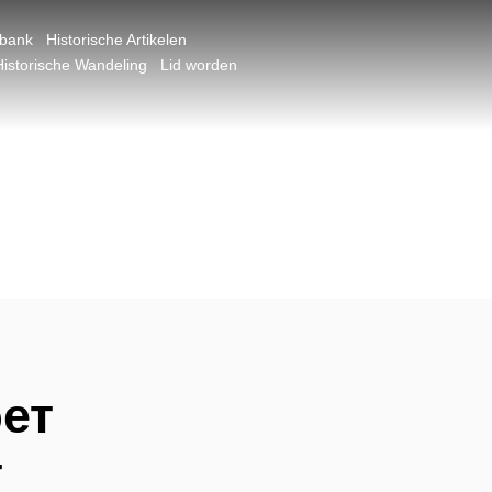
dbank
Historische Artikelen
Historische Wandeling
Lid worden
бет
т