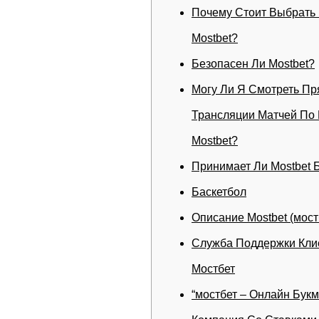
Почему Стоит Выбрать
Mostbet?
Безопасен Ли Mostbet?
Могу Ли Я Смотреть П
Трансляции Матчей По 
Mostbet?
Принимает Ли Mostbet 
Баскетбол
Описание Mostbet (мост
Служба Поддержки Кли
Мостбет
“мостбет – Онлайн Бук