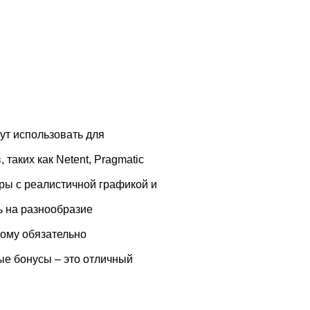
ут использовать для
таких как Netent, Pragmatic
гры с реалистичной графикой и
ь на разнообразие
тому обязательно
ые бонусы – это отличный