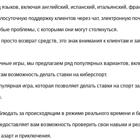
 языков, включая английский, испанский, итальянский, фран
глосуточную поддержку клиентов через чат, электронную поч
бые проблемы, с которыми они могут столкнуться.
 просто возврат средств, это знак внимания к клиентам и з
точные игры, мы предлагаем ряд популярных вариантов, вк
м возможность делать ставки на киберспорт.
популярная игра, которая позволяет делать ставки на спорт
.
блюдать за происходящим в режиме реального времени и бы
 предоставляет вам возможность проверить свои навыки и ре
 азарт и приключения.