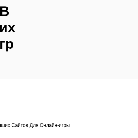
 В
ших
гр
чших Сайтов Для Онлайн-игры