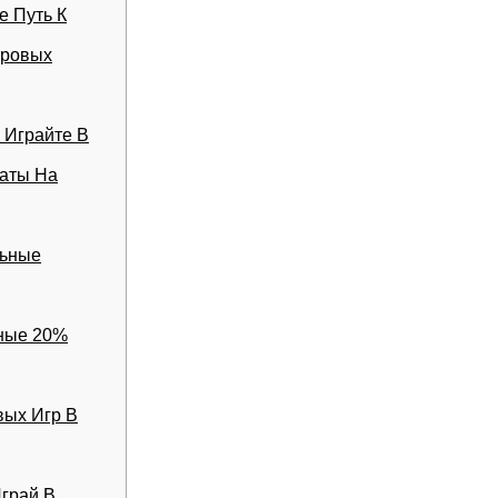
 Путь К
гровых
 Играйте В
аты На
льные
тные 20%
вых Игр В
грай В