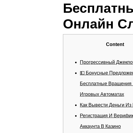
Бесплатны
Онлайн С
Content
Прогрессивный Джекпо
💵 Бонусные Предложе
Бесплатные Вращения 
Игровых Автоматах
Как Вывести Деньги Из
Регистрация И Верифи
Аккаунта В Казино