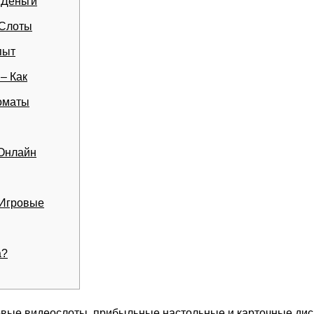
 Деньги
 Слоты
пыт
– Как
оматы
Онлайн
 Игровые
а?
овые видеослоты, прибыльные настольные и карточные дис