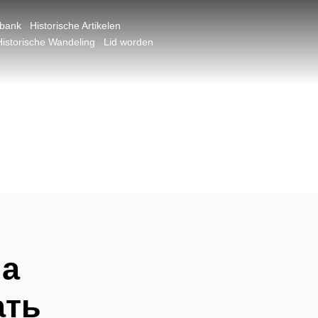
dbank
Historische Artikelen
Historische Wandeling
Lid worden
На
ать