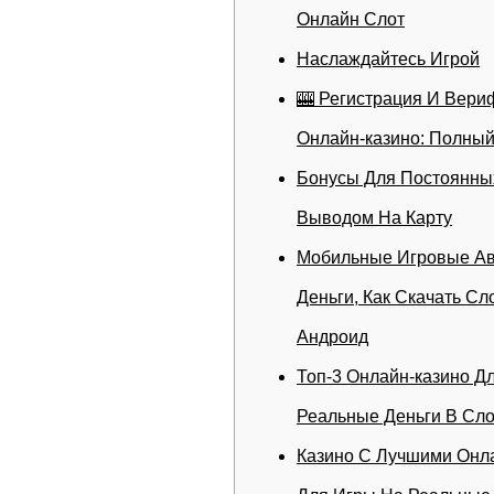
Онлайн Слот
Наслаждайтесь Игрой
🎰 Регистрация И Вери
Онлайн-казино: Полный
Бонусы Для Постоянны
Выводом На Карту
Мобильные Игровые А
Деньги, Как Скачать Сл
Андроид
Топ-3 Онлайн-казино Д
Реальные Деньги В Сло
Казино С Лучшими Онл