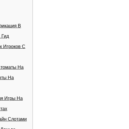
фикация В
 Гид
х Игроков С
втоматы На
оты На
ля Игры На
тах
айн Слотами