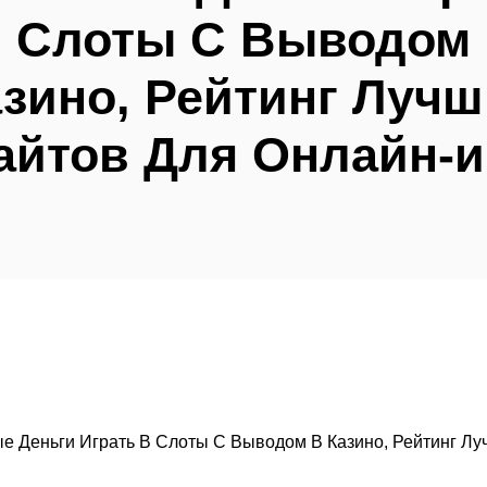
 Слоты С Выводом
зино, Рейтинг Луч
айтов Для Онлайн-и
е Деньги Играть В Слоты С Выводом В Казино, Рейтинг Лу