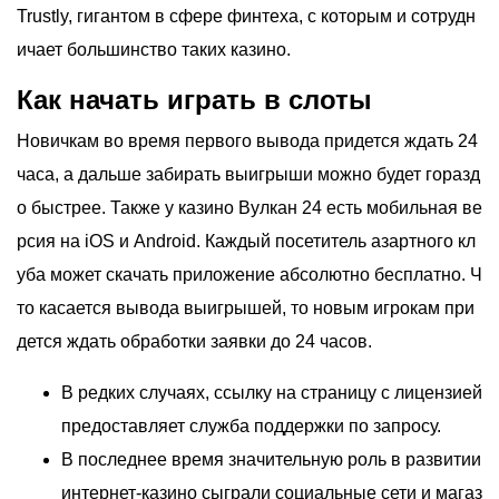
Trustly, гигантом в сфере финтеха, с которым и сотрудн
ичает большинство таких казино.
Как начать играть в слоты
Новичкам во время первого вывода придется ждать 24
часа, а дальше забирать выигрыши можно будет горазд
о быстрее. Также у казино Вулкан 24 есть мобильная ве
рсия на iOS и Android. Каждый посетитель азартного кл
уба может скачать приложение абсолютно бесплатно. Ч
то касается вывода выигрышей, то новым игрокам при
дется ждать обработки заявки до 24 часов.
В редких случаях, ссылку на страницу с лицензией
предоставляет служба поддержки по запросу.
В последнее время значительную роль в развитии
интернет-казино сыграли социальные сети и магаз