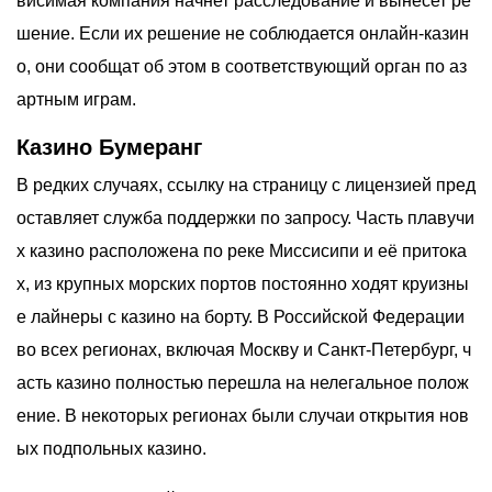
висимая компания начнет расследование и вынесет ре
шение. Если их решение не соблюдается онлайн-казин
о, они сообщат об этом в соответствующий орган по аз
артным играм.
Казино Бумеранг
В редких случаях, ссылку на страницу с лицензией пред
оставляет служба поддержки по запросу. Часть плавучи
х казино расположена по реке Миссисипи и её притока
х, из крупных морских портов постоянно ходят круизны
е лайнеры с казино на борту. В Российской Федерации
во всех регионах, включая Москву и Санкт-Петербург, ч
асть казино полностью перешла на нелегальное полож
ение. В некоторых регионах были случаи открытия нов
ых подпольных казино.