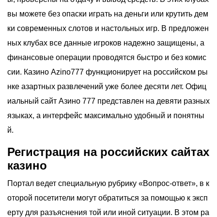
вы можете без опаски играть на деньги или крутить дем
ки современных слотов и настольных игр. В предложен
ных клубах все данные игроков надежно защищены, а
финансовые операции проводятся быстро и без комис
сии. Казино Azino777 функционирует на российском ры
нке азартных развлечений уже более десяти лет. Офиц
иальный сайт Азино 777 представлен на девяти разных
языках, а интерфейс максимально удобный и понятны
й.
Регистрация на российских сайтах
казино
Портал ведет специальную рубрику «Вопрос-ответ», в к
оторой посетители могут обратиться за помощью к эксп
ерту для разъяснения той или иной ситуации. В этом ра