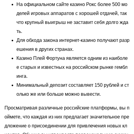
На официальном сайте казино Рокс более 500 мо
делей игровых аппаратов с хорошей отдачей, так
что крупный выигрыш не заставит себя долго жда
ть.
Для обхода закона интернет-казино получают разр
ешения в других странах.
Казино Плей Фортуна является одним из наиболе
е старых и известных на российском рынке гембл
инга.
Минимальный депозит составляет 150 рублей и ст
олько же или больше можно вывести.
Просматривая различные российские платформы, вы п
оймете, что каждая из них предлагает значительное пре
дложение о присоединении для привлечения новых кл