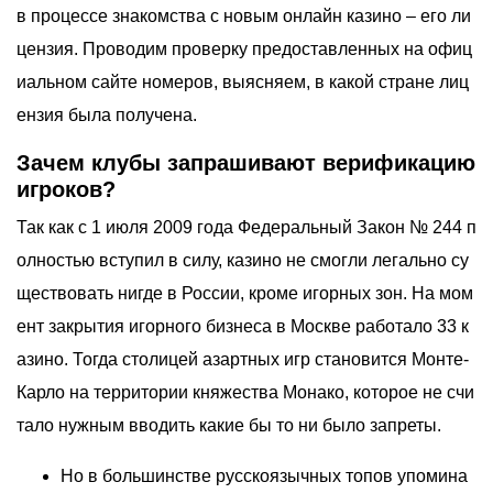
в процессе знакомства с новым онлайн казино – его ли
цензия. Проводим проверку предоставленных на офиц
иальном сайте номеров, выясняем, в какой стране лиц
ензия была получена.
Зачем клубы запрашивают верификацию
игроков?
Так как с 1 июля 2009 года Федеральный Закон № 244 п
олностью вступил в силу, казино не смогли легально су
ществовать нигде в России, кроме игорных зон. На мом
ент закрытия игорного бизнеса в Москве работало 33 к
азино. Тогда столицей азартных игр становится Монте-
Карло на территории княжества Монако, которое не счи
тало нужным вводить какие бы то ни было запреты.
Но в большинстве русскоязычных топов упомина