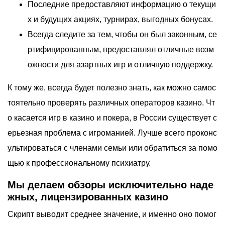
Последние предоставляют информацию о текущи
х и будущих акциях, турнирах, выгодных бонусах.
Всегда следите за тем, чтобы он был законным, се
ртифицированным, предоставлял отличные возм
ожности для азартных игр и отличную поддержку.
К тому же, всегда будет полезно знать, как можно самос
тоятельно проверять различных операторов казино. Чт
о касается игр в казино и покера, в России существует с
ерьезная проблема с игроманией. Лучше всего проконс
ультироваться с членами семьи или обратиться за помо
щью к профессиональному психиатру.
Мы делаем обзоры исключительно наде
жных, лицензированных казино
Скрипт выводит среднее значение, и именно оно помог