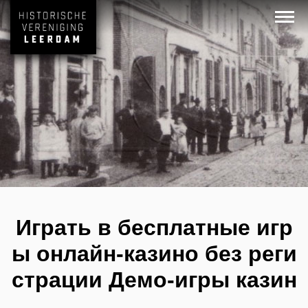
Играть в бесплатные игр
ы онлайн-казино без реги
страции Демо-игры казин