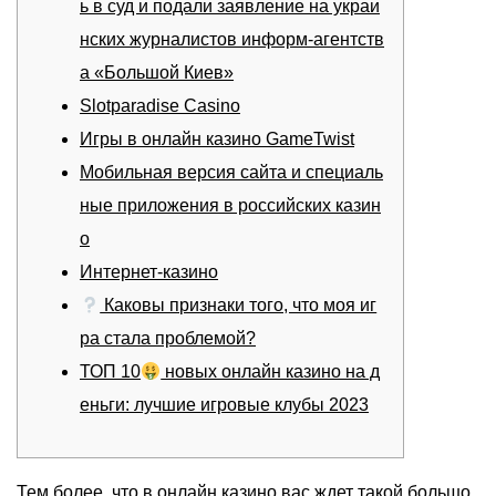
ь в суд и подали заявление на украи
нских журналистов информ-агентств
а «Большой Киев»
Slotparadise Casino
Игры в онлайн казино GameTwist
Мобильная версия сайта и специаль
ные приложения в российских казин
о
Интернет-казино
Каковы признаки того, что моя иг
ра стала проблемой?
ТОП 10
новых онлайн казино на д
еньги: лучшие игровые клубы 2023
Тем более, что в онлайн казино вас ждет такой большо