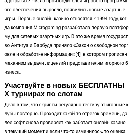
адок[каких? Число производителей игрового программн
ого обеспечения выросло, появились новые азартные
игры. Первые онлайн-казино относятся к 1994 году, ког
да компания Microgaming разработала первую платфор
му для сетевых азартных игр. В это же время государст
во Антигуа и Барбуда приняло «Закон о свободной торг
овле и обработке информации»[4], в котором прописан
механизм выдачи лицензий представителям игорного б
изнеса.
Участвуйте в новых БЕСПЛАТНЫ
Х турнирах по слотам
Дело в том, что скрипты регулярно тестируют игорные к
лубы повторно. Проходит какой-то отрезок времени, да
лее софт снова проверяет как работает онлайн казино
в текущий момент и если что-то изменилось, то оценка