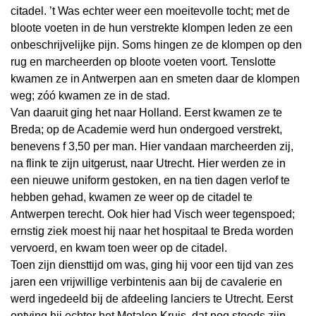
citadel. ’t Was echter weer een moeitevolle tocht; met de
bloote voeten in de hun verstrekte klompen leden ze een
onbeschrijvelijke pijn. Soms hingen ze de klompen op den
rug en marcheerden op bloote voeten voort. Tenslotte
kwamen ze in Antwerpen aan en smeten daar de klompen
weg; zóó kwamen ze in de stad.
Van daaruit ging het naar Holland. Eerst kwamen ze te
Breda; op de Academie werd hun ondergoed verstrekt,
benevens f 3,50 per man. Hier vandaan marcheerden zij,
na flink te zijn uitgerust, naar Utrecht. Hier werden ze in
een nieuwe uniform gestoken, en na tien dagen verlof te
hebben gehad, kwamen ze weer op de citadel te
Antwerpen terecht. Ook hier had Visch weer tegenspoed;
ernstig ziek moest hij naar het hospitaal te Breda worden
vervoerd, en kwam toen weer op de citadel.
Toen zijn diensttijd om was, ging hij voor een tijd van zes
jaren een vrijwillige verbintenis aan bij de cavalerie en
werd ingedeeld bij de afdeeling lanciers te Utrecht. Eerst
ontving hij echter het Metalen Kruis, dat nog steeds zijn