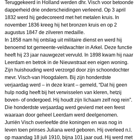
Teruggekeerd in Holland werden dhr. Visch voor betoonde
dapperheid drie onderscheidingen verleend. Op 3 april
1832 werd hij gedecoreerd met het metalen kruis. In
november 1836 kreeg hij het bronzen kruis en op 2
augustus 1847 de zilveren medaille.
In 1858 nam hij ontslag uit militaire dienst en werd hij
benoemd tot gemeente-veldwachter in Arkel. Deze functie
heeft hij 23 jaar nauwgezet vervuld. In 1898 kwam hij naar
Leerdam en betrok in de Nieuwstraat een eigen woning.
Zijn huishouding werd verzorgd door zijn schoondochter
mevr. Visch-van Hoogdalem. Bij zijn honderdste
verjaardag werd – in deze krant – gemeld, “Dat hij geen
hulp nodig heeft bij het verwisselen van kleren, hetzij
boven- of ondergoed. Hij houdt zijn lichaam zelf nog rein”.
Die honderdste verjaardag werd gevierd met een feest
waaraan door geheel Leerdam werd deelgenomen.
Jurriën Visch overleefde drie koningen en was nog in
leven toen prinses Juliana werd geboren. Hij overleed n.l.
op maandag 18 juli 1910, bijna 101 jaar oud. Hij werd met