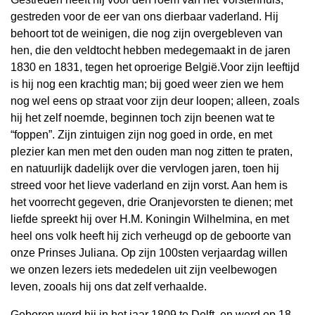
gestreden voor de eer van ons dierbaar vaderland. Hij
behoort tot de weinigen, die nog zijn overgebleven van
hen, die den veldtocht hebben medegemaakt in de jaren
1830 en 1831, tegen het oproerige België.Voor zijn leeftijd
is hij nog een krachtig man; bij goed weer zien we hem
nog wel eens op straat voor zijn deur loopen; alleen, zoals
hij het zelf noemde, beginnen toch zijn beenen wat te
“foppen”. Zijn zintuigen zijn nog goed in orde, en met
plezier kan men met den ouden man nog zitten te praten,
en natuurlijk dadelijk over die vervlogen jaren, toen hij
streed voor het lieve vaderland en zijn vorst. Aan hem is
het voorrecht gegeven, drie Oranjevorsten te dienen; met
liefde spreekt hij over H.M. Koningin Wilhelmina, en met
heel ons volk heeft hij zich verheugd op de geboorte van
onze Prinses Juliana. Op zijn 100sten verjaardag willen
we onzen lezers iets mededelen uit zijn veelbewogen
leven, zooals hij ons dat zelf verhaalde.
Geboren werd hij in het jaar 1809 te Delft, en werd op 18-