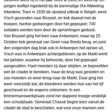
jarigen leeftijd ingedeeld bij de toenmalige IXe Afdeeling
Infanterie. Toen in 1830 de opstand uitbrak in België, werd
Visch gezonden naar Brussel, en trok daaruit met de
troepen, hiertoe gedwongen door het gepeupel; 700
soldaten werden toen door de oproerlingen gedood.
Van Brussel ging het toen naar Antwerpen; maar op 25
October trok generaal van Geen naar Breda terug, en juist
den volgenden dag brak ook in Antwerpen het oproer uit.
Visch was in Antwerpen achtergebleven; op de Markt werd
het peloton, waartoe hij behoorde, door het gepeupel
aangevallen. Hard moesten zij daar strijden; ze beproefden
wel de citadel te bereiken, maar de brug was gesloten en
zoo moesten ze weer terug naar de Markt. Daar ging het
weer vreezelijk toe; de kleederen werden hun van het lijf
gescheurd en de wapens ontnomen. In een
timmermanswerkplaats vond her dappere troepje eindelijk
een schuilplaats. Generaal Chassé begon toen vanuit de
citadel de stad te beschieten, wat voor onze mannen een