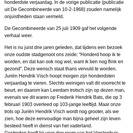
honderdste verjaardag. In de vorige publicatie (publicatie
uit De Gecombineerde van 10-2-1968) zouden namelijk
onjuistheden staan vermeld.
De Gecombineerde van 25 juli 1909 gaf het volgende
verhaal weer.
Het is nu juist drie jaren geleden, dat tijdens een bezoek
onze oudste stadgenoot ons zeide: “Honderd hoop ik te
worden, en dat kan ook nog wel, want ik ben nog flink en
gezond”. Deze wensch staat thans vervuld te worden.
Juriën Hendrik Visch hoopt morgen zijn honderdsten
verjaardag te vieren. Slechts weinigen valt dit voorrecht te
beurt, en daarom kan Leerdam trotsch zijn op dezen man,
evenals we dit waren op Frederik Hendrik Bats, die op 3
februari 1903 overleed op 103-jarige leeftijd. Maar onze
trots op Juriën Hendrik Visch wordt nog grooter, als we
zien, hoe deze eenvoudige man bijna geheel zijn leven
besteed heeft in dienst van het vaderland.
Gestreden heeft hij voor den roem van het Vorstenhuis,