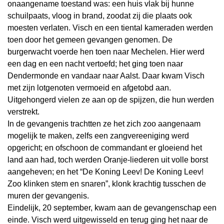
onaangename toestand was: een huis vlak bij hunne
schuilpaats, vloog in brand, zoodat zij die plaats ook
moesten verlaten. Visch en een tiental kameraden werden
toen door het gemeen gevangen genomen. De
burgerwacht voerde hen toen naar Mechelen. Hier werd
een dag en een nacht vertoefd; het ging toen naar
Dendermonde en vandaar naar Aalst. Daar kwam Visch
met zijn lotgenoten vermoeid en afgetobd aan.
Uitgehongerd vielen ze aan op de spijzen, die hun werden
verstrekt.
In de gevangenis trachtten ze het zich zoo aangenaam
mogelijk te maken, zelfs een zangvereeniging werd
opgericht; en ofschoon de commandant er gloeiend het
land aan had, toch werden Oranje-liederen uit volle borst
aangeheven; en het “De Koning Leev! De Koning Leev!
Zoo klinken stem en snaren”, klonk krachtig tusschen de
muren der gevangenis.
Eindelijk, 20 september, kwam aan de gevangenschap een
einde. Visch werd uitgewisseld en terug ging het naar de