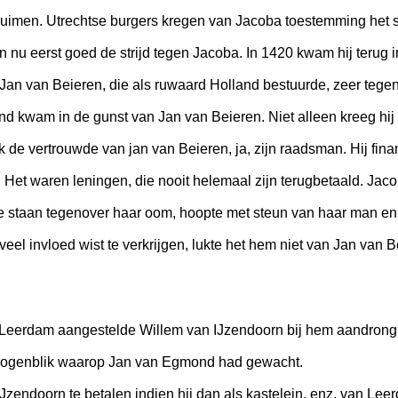
uimen. Utrechtse burgers kregen van Jacoba toestemming het sl
nu eerst goed de strijd tegen Jacoba. In 1420 kwam hij terug 
Jan van Beieren, die als ruwaard Holland bestuurde, zeer tegen
nd kwam in de gunst van Jan van Beieren. Niet alleen kreeg hij
 de vertrouwde van jan van Beieren, ja, zijn raadsman. Hij finan
Het waren leningen, die nooit helemaal zijn terugbetaald. Jac
e staan tegenover haar oom, hoopte met steun van haar man en 
el invloed wist te verkrijgen, lukte het hem niet van Jan van Be
 Leerdam aangestelde Willem van IJzendoorn bij hem aandrong 
t ogenblik waarop Jan van Egmond had gewacht.
IJzendoorn te betalen indien hij dan als kastelein, enz. van L