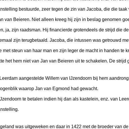
stelling bestuurde, zeer tegen de zin van Jacoba, die die taak 
van Beieren. Niet alleen kreeg hij zijn in beslag genomen goe
, ja, zijn raadsman. Hij financierde grotendeels de strijd die 
lemaal zijn terugbetaald. Jacoba, die intussen was getrouwd me
 met steun van haar man en zijn leger de macht in handen te k
ukte het hem niet van Jan van Beieren uit te schakelen. De strijd 
 Leerdam aangestelde Willem van IJzendoorn bij hem aandrong 
t ogenblik waarop Jan van Egmond had gewacht.
IJzendoorn te betalen indien hij dan als kastelein, enz. van L
nstelling.
ngeland was uitgeweken en daar in 1422 met de broeder van de