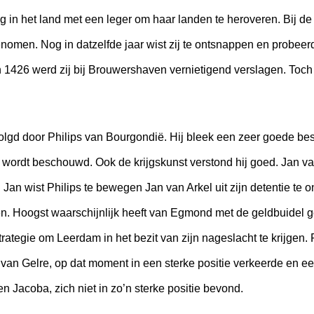
in het land met een leger om haar landen te heroveren. Bij de s
omen. Nog in datzelfde jaar wist zij te ontsnappen en probee
in 1426 werd zij bij Brouwershaven vernietigend verslagen. Toch z
gd door Philips van Bourgondië. Hij bleek een zeer goede best
wordt beschouwd. Ook de krijgskunst verstond hij goed. Jan v
 Jan wist Philips te bewegen Jan van Arkel uit zijn detentie te on
n. Hoogst waarschijnlijk heeft van Egmond met de geldbuidel g
 strategie om Leerdam in het bezit van zijn nageslacht te krijgen
van Gelre, op dat moment in een sterke positie verkeerde en
egen Jacoba, zich niet in zo’n sterke positie bevond.