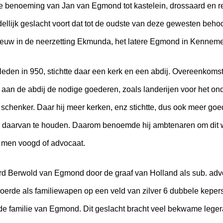
 de benoeming van Jan van Egmond tot kastelein, drossaard en
llijk geslacht voort dat tot de oudste van deze gewesten beho
eeuw in de neerzetting Ekmunda, het latere Egmond in Kenneme
rleden in 950, stichtte daar een kerk en een abdij. Overeenkom
k aan de abdij de nodige goederen, zoals landerijen voor het o
 schenker. Daar hij meer kerken, enz stichtte, dus ook meer goed
r daarvan te houden. Daarom benoemde hij ambtenaren om dit 
 men voogd of advocaat.
rd Berwold van Egmond door de graaf van Holland als sub. adv
voerde als familiewapen op een veld van zilver 6 dubbele kepers
n de familie van Egmond. Dit geslacht bracht veel bekwame lege