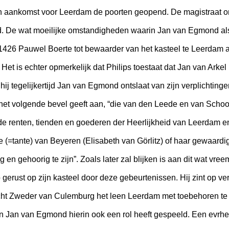
ijn aankomst voor Leerdam de poorten geopend. De magistraat 
gd. De wat moeilijke omstandigheden waarin Jan van Egmond als
1426 Pauwel Boerte tot bewaarder van het kasteel te Leerdam aa
. Het is echter opmerkelijk dat Philips toestaat dat Jan van Ark
hij tegelijkertijd Jan van Egmond ontslaat van zijn verplichting
 het volgende bevel geeft aan, “die van den Leede en van Sch
de renten, tienden en goederen der Heerlijkheid van Leerdam 
 (=tante) van Beyeren (Elisabeth van Görlitz) of haar gewaardi
n gehoorig te zijn”. Zoals later zal blijken is aan dit wat vre
 gerust op zijn kasteel door deze gebeurtenissen. Hij zint op vers
cht Zweder van Culemburg het leen Leerdam met toebehoren te v
on Jan van Egmond hierin ook een rol heeft gespeeld. Een evrhe