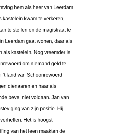
ontving hem als heer van Leerdam
 kastelein kwam te verkeren,
n te stellen en de magistraat te
el in Leerdam gaat wonen, daar als
en als kastelein. Nog vreemder is
oonrewoerd om niemand geld te
en ’t land van Schoonrewoerd
gen dienaaren en haar als
emde bevel niet voldaan. Jan van
teviging van zijn positie. Hij
erheffen. Het is hoogst
ffing van het leen maakten de