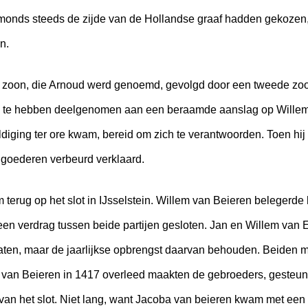
gmonds steeds de zijde van de Hollandse graaf hadden gekozen, 
n.
e zoon, die Arnoud werd genoemd, gevolgd door een tweede zoon
gd te hebben deelgenomen aan een beraamde aanslag op Wille
iging ter ore kwam, bereid om zich te verantwoorden. Toen hij 
 goederen verbeurd verklaard.
m terug op het slot in IJsselstein. Willem van Beieren belegerde h
een verdrag tussen beide partijen gesloten. Jan en Willem van
laten, maar de jaarlijkse opbrengst daarvan behouden. Beiden 
 van Beieren in 1417 overleed maakten de gebroeders, gesteu
an het slot. Niet lang, want Jacoba van beieren kwam met een 