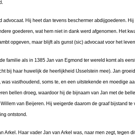
d.
advocaat. Hij heet dan tevens beschermer abdijgoederen. Hij g
n andere goederen, wat hem niet in dank werd afgenomen. Het kwa
ambt opgeven, maar blijft als gunst (sic) advocaat voor het leven
 de familie als in 1385 Jan van Egmond ter wereld komt als ee
cht bij haar huwelijk de heerlijkheid IJsselstein mee). Jan groe
cht, was vasthoudend, soms te, en een uitstekende en moedige aan
veren bellen droeg, waardoor hij de bijnaam van Jan met de belle
 Willem van Beijeren. Hij weigerde daarom de graaf bijstand te
ng ontstond.
n Arkel. Haar vader Jan van Arkel was, naar men zegt, tegen di