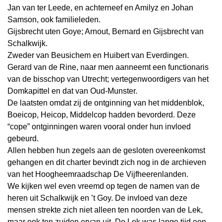
Jan van ter Leede, en achterneef en Amilyz en Johan
Samson, ook familieleden.
Gijsbrecht uten Goye; Arnout, Bernard en Gijsbrecht van
Schalkwijk.
Zweder van Beusichem en Huibert van Everdingen.
Gerard van de Rine, naar men aanneemt een functionaris
van de bisschop van Utrecht; vertegenwoordigers van het
Domkapittel en dat van Oud-Munster.
De laatsten omdat zij de ontginning van het middenblok,
Boeicop, Heicop, Middelcop hadden bevorderd. Deze
“cope” ontginningen waren vooral onder hun invloed
gebeurd.
Allen hebben hun zegels aan de gesloten overeenkomst
gehangen en dit charter bevindt zich nog in de archieven
van het Hoogheemraadschap De Vijfheerenlanden.
We kijken wel even vreemd op tegen de namen van de
heren uit Schalkwijk en ’t Goy. De invloed van deze
mensen strekte zich niet alleen ten noorden van de Lek,
maar ook ten zuiden ervan uit. De Lek was lange tijd een