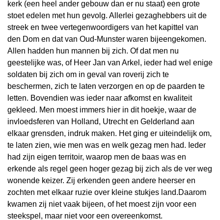
kerk (een heel ander gebouw dan er nu staat) een grote
stoet edelen met hun gevolg. Allerlei gezaghebbers uit de
streek en twee vertegenwoordigers van het kapittel van
den Dom en dat van Oud-Munster waren bijeengekomen.
Allen hadden hun mannen bij zich. Of dat men nu
geestelijke was, of Heer Jan van Arkel, ieder had wel enige
soldaten bij zich om in geval van roverij zich te
beschermen, zich te laten verzorgen en op de paarden te
letten. Bovendien was ieder naar afkomst en kwaliteit
gekleed. Men moest immers hier in dit hoekje, waar de
invloedsferen van Holland, Utrecht en Gelderland aan
elkaar grensden, indruk maken. Het ging er uiteindelijk om,
te laten zien, wie men was en welk gezag men had. Ieder
had zijn eigen territoir, waarop men de baas was en
erkende als regel geen hoger gezag bij zich als de ver weg
wonende keizer. Zij erkenden geen andere heerser en
zochten met elkaar ruzie over kleine stukjes land.Daarom
kwamen zij niet vaak bijeen, of het moest zijn voor een
steekspel, maar niet voor een overeenkomst.