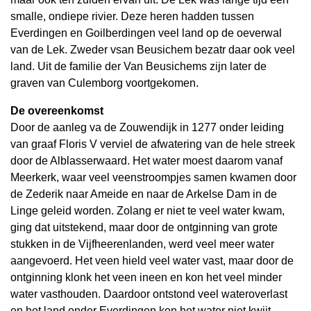
smalle, ondiepe rivier. Deze heren hadden tussen
Everdingen en Goilberdingen veel land op de oeverwal
van de Lek. Zweder vsan Beusichem bezatr daar ook veel
land. Uit de familie der Van Beusichems zijn later de
graven van Culemborg voortgekomen.
De overeenkomst
Door de aanleg va de Zouwendijk in 1277 onder leiding
van graaf Floris V verviel de afwatering van de hele streek
door de Alblasserwaard. Het water moest daarom vanaf
Meerkerk, waar veel veenstroompjes samen kwamen door
de Zederik naar Ameide en naar de Arkelse Dam in de
Linge geleid worden. Zolang er niet te veel water kwam,
ging dat uitstekend, maar door de ontginning van grote
stukken in de Vijfheerenlanden, werd veel meer water
aangevoerd. Het veen hield veel water vast, maar door de
ontginning klonk het veen ineen en kon het veel minder
water vasthouden. Daardoor ontstond veel wateroverlast
en het land onder Everdingen kon het water niet kwijt.