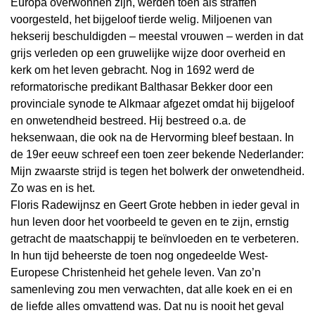
Europa overwonnen zijn, werden toen als straffen
voorgesteld, het bijgeloof tierde welig. Miljoenen van
hekserij beschuldigden – meestal vrouwen – werden in dat
grijs verleden op een gruwelijke wijze door overheid en
kerk om het leven gebracht. Nog in 1692 werd de
reformatorische predikant Balthasar Bekker door een
provinciale synode te Alkmaar afgezet omdat hij bijgeloof
en onwetendheid bestreed. Hij bestreed o.a. de
heksenwaan, die ook na de Hervorming bleef bestaan. In
de 19er eeuw schreef een toen zeer bekende Nederlander:
Mijn zwaarste strijd is tegen het bolwerk der onwetendheid.
Zo was en is het.
Floris Radewijnsz en Geert Grote hebben in ieder geval in
hun leven door het voorbeeld te geven en te zijn, ernstig
getracht de maatschappij te beïnvloeden en te verbeteren.
In hun tijd beheerste de toen nog ongedeelde West-
Europese Christenheid het gehele leven. Van zo’n
samenleving zou men verwachten, dat alle koek en ei en
de liefde alles omvattend was. Dat nu is nooit het geval