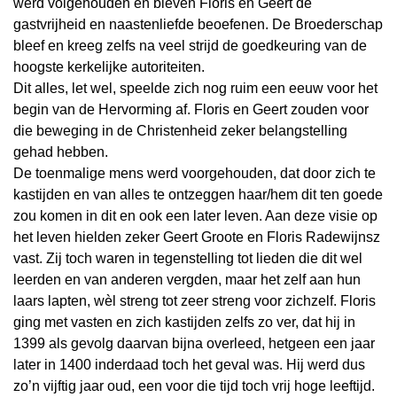
werd volgehouden en bleven Floris en Geert de
gastvrijheid en naastenliefde beoefenen. De Broederschap
bleef en kreeg zelfs na veel strijd de goedkeuring van de
hoogste kerkelijke autoriteiten.
Dit alles, let wel, speelde zich nog ruim een eeuw voor het
begin van de Hervorming af. Floris en Geert zouden voor
die beweging in de Christenheid zeker belangstelling
gehad hebben.
De toenmalige mens werd voorgehouden, dat door zich te
kastijden en van alles te ontzeggen haar/hem dit ten goede
zou komen in dit en ook een later leven. Aan deze visie op
het leven hielden zeker Geert Groote en Floris Radewijnsz
vast. Zij toch waren in tegenstelling tot lieden die dit wel
leerden en van anderen vergden, maar het zelf aan hun
laars lapten, wèl streng tot zeer streng voor zichzelf. Floris
ging met vasten en zich kastijden zelfs zo ver, dat hij in
1399 als gevolg daarvan bijna overleed, hetgeen een jaar
later in 1400 inderdaad toch het geval was. Hij werd dus
zo’n vijftig jaar oud, een voor die tijd toch vrij hoge leeftijd.