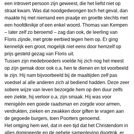
een introvert persoon zijn geweest, die het liefst niet op
straat kwam. Was dat noodgedwongen toch het geval, dan
maakte hij met niemand een praatje en groette slechts met
een hoofdknikje of een enkel woord. Thomas van Kempen
– later zelf zo beroemd – zag dan ook, de leerling van
Floris zijnde, met grote eerbied tegen hem op. Er ging
kennelijk een groot, mogelijk niet eens door hemzelf op
prijs gesteld gezag van Floris uit.
Tussen zijn medebroeders voelde hij zich nog het meest
op zijn gemak door ook o.a. hen te dienen en tot voorbeeld
te zijn. Hij nam bijvoorbeeld bij de maaltijden zelf pas
voedsel al alle anderen zich al bediend hadden. Deze zeer
sobere wijze van leven bezorgde hem op den duur zelfs
een ziekte, hij verloor o.a. zijn smaak. Hij was voor
menigéén een goede raadsman en zorgde voor armen,
verdrukten, zieken en zwakken door giften te vragen aan
de gegoede burgers, toen Poorters genoemd.
Het ontging hem wel, dat in een tijd dat het Christendom in
alles domineerde en de gehele samenleving doortrok, er