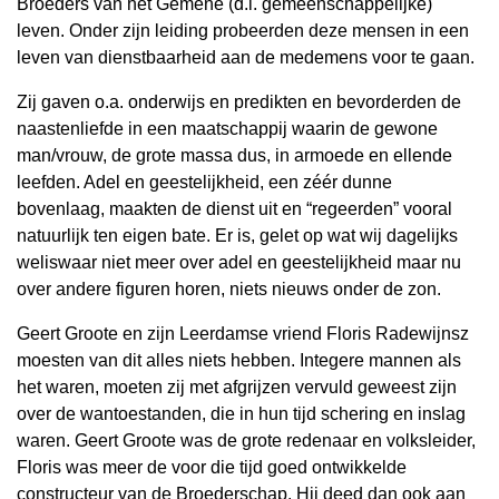
Broeders van het Gemene (d.i. gemeenschappelijke)
leven. Onder zijn leiding probeerden deze mensen in een
leven van dienstbaarheid aan de medemens voor te gaan.
Zij gaven o.a. onderwijs en predikten en bevorderden de
naastenliefde in een maatschappij waarin de gewone
man/vrouw, de grote massa dus, in armoede en ellende
leefden. Adel en geestelijkheid, een zéér dunne
bovenlaag, maakten de dienst uit en “regeerden” vooral
natuurlijk ten eigen bate. Er is, gelet op wat wij dagelijks
weliswaar niet meer over adel en geestelijkheid maar nu
over andere figuren horen, niets nieuws onder de zon.
Geert Groote en zijn Leerdamse vriend Floris Radewijnsz
moesten van dit alles niets hebben. Integere mannen als
het waren, moeten zij met afgrijzen vervuld geweest zijn
over de wantoestanden, die in hun tijd schering en inslag
waren. Geert Groote was de grote redenaar en volksleider,
Floris was meer de voor die tijd goed ontwikkelde
constructeur van de Broederschap. Hij deed dan ook aan