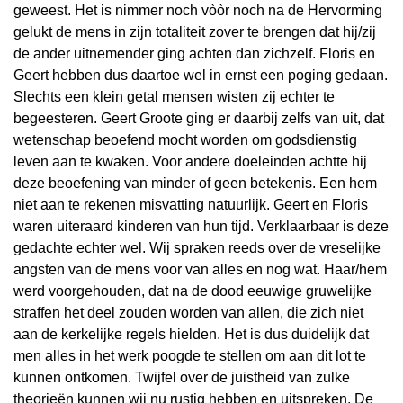
geweest. Het is nimmer noch vòòr noch na de Hervorming
gelukt de mens in zijn totaliteit zover te brengen dat hij/zij
de ander uitnemender ging achten dan zichzelf. Floris en
Geert hebben dus daartoe wel in ernst een poging gedaan.
Slechts een klein getal mensen wisten zij echter te
begeesteren. Geert Groote ging er daarbij zelfs van uit, dat
wetenschap beoefend mocht worden om godsdienstig
leven aan te kwaken. Voor andere doeleinden achtte hij
deze beoefening van minder of geen betekenis. Een hem
niet aan te rekenen misvatting natuurlijk. Geert en Floris
waren uiteraard kinderen van hun tijd. Verklaarbaar is deze
gedachte echter wel. Wij spraken reeds over de vreselijke
angsten van de mens voor van alles en nog wat. Haar/hem
werd voorgehouden, dat na de dood eeuwige gruwelijke
straffen het deel zouden worden van allen, die zich niet
aan de kerkelijke regels hielden. Het is dus duidelijk dat
men alles in het werk poogde te stellen om aan dit lot te
kunnen ontkomen. Twijfel over de juistheid van zulke
theorieën kunnen wij nu rustig hebben en uitspreken. De