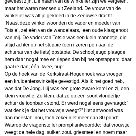
geweest zijn. De naam van de winkelier zijn we vergeten,
maar het waren mensen uit Zeeland. De vrouw van de
winkelier was altijd gekleed in de Zeeuwse dracht.
‘Naast deze winkel woonden de vader en moeder van
Totsie’, zei één van de wandelaars, ‘een oude klasgenoot
van mij. De vader van Totsie was een klein mannetje, die
altijd achter op het steppie (een ijzeren pen aan de
achteras van de fiets) opstapte. De schooljeugd plaagde
hem daar nogal mee en riepen dan bij het opstappen: ‘daar
gaat ie dan, één, twee, hup’.
Op de hoek van de Kerkstraat-Hogenhoek was vroeger
een kruidenierswinkeltje gevestigd. Als ik het goed heb,
was dat De Jong. Hij was een grote zware kerel en zij een
klein vrouwtje. Zo klein, dat ze op een soort vlondertje
achter de toonbank stond. Er werd nogal eens gevraagd: ‘
wat denk je dat het vrouwtje weegt?” Het antwoord was
dan meestal: ‘nou, toch zeker niet meer dan 80 pond’.
Waarop de vragensteller prompt antwoordde: ’dat vrouwtje
weegt de hele dag, suiker, zout, griesmeel en noem maar