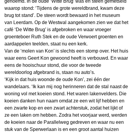
genoemd. In de oude ‘Witte Brug’ was en steen gemetseld
waarop stond: ‘Tijdens de grote wereldbrand, kwam deze
brug tot stand’. De steen wordt bewaard in het museum
van Leerdam. Op de Westwal aangekomen zien we dat het
café ‘De Witte Brug’ is afgebroken en waar vroeger
groenteboer Ruth Stek en de oude Verwoert groenten en
aardappelen teelden, staat nu een kerk.
Van de ‘molen van Kon’ is slechts een stomp over. Het huis
waar eens Geert Kon gewoond heeft is verbouwd. En waar
eens de hooischuur stond, die voor de tweede
wereldoorlog afgebrand is, staan nu auto’s.
‘Kijk in dat huis woonde de oude Kon’, zei één der
wandelaars. ‘Ik kan mij nog herinneren dat de stal naast de
woning vol met koeien stond. Het waren lakenvelders. Die
koeien danken hun naam omdat ze een wit lijf hebben en
een zwarte kop en een zwart achterstuk, zodat het lijkt of
ze een laken om hebben. Zodra het voorjaar werd, werden
de koeien naar de Parallelweg gedreven en waar nu een
stuk van de Sperwerlaan is en een groot aantal huizen