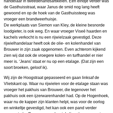
handelaar in tweedehandsartikelen. Een eindje verder was
de Gasthuisstraat, waar Janus de smid nog lang heeft
gewoond en op de hoek van de Gasthuissteeg was
vroeger een brandweerhuisje.
De werkplaats van Siemon van Kley, de kleine besnorde
loodgieter, is ook weg. En waar vroeger Viseé haarden en
kachels verkocht is nu een rijwielzaak gevestigd. Deze
rijwielhandelaar heeft ook de olie- en kolenhandel van
Brouwer in zijn zaak opgenomen. Even achterom kijkend
zien wij dat ook de vroegere kolen- en turfhandel er nier
meer is. ‘Jeans’ staat er nu op een etalage. (Dat zijn een
soort broeken, geloof ik).
Wij zijn de Hoogstraat gepasseerd en gaan linksaf de
Vlietskant op. Waar nu rijwielen voor de etalage staan was
vroeger het pakhuis van Brouwer, die tegenover het
pakhuis ook een ijzerwarenhandel had. Op de Hogenhoek,
waar nu de kapper zijn klanten helpt, was voor de oorlog
en winkeltje gevestigd, het kan ook een pand verder