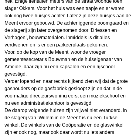
hek. Enige tientallen meters van de straat woonde toen
slager Okkers. Voor het huis was een trapje en er waren
ook nog twee huisjes achter. Later zijn deze huisjes aan de
Meent ervoor gebouwd. De achterliggende boomgaard en
de slagerij zijn later overgenomen door ‘Driessen en
Verhagen’, bouwmaterialen. Inmiddels is dit alles
verdwenen en is er een parkeerplaats gekomen.
Voor, op de kop van de Meent, woonde vroeger
gemeentesecretaris Bouwman en de huiseigenaar van
Ameide, daar zijn nu een kapsalon en een rijschool
gevestigd.
Verder lopend en naar rechts kijkend zien wij dat de grote
gashouders op de gasfabriek gesloopt zijn en dat in de
voormalige directeurswoning eerst een muziekschool en
nu een administratiekantoor is gevestigd.
De daarop volgende huizen zijn vrijwel niet veranderd. In
de slagerij van ‘Willem in de Meent’ is nu een Turkse
winkel. De winkels van de Coöperatie en de glaswinkel
zijn er ook nog, maar ook daar wordt nu iets anders