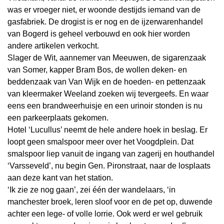
was er vroeger niet, er woonde destijds iemand van de
gasfabriek. De drogist is er nog en de ijzerwarenhandel
van Bogerd is geheel verbouwd en ook hier worden
andere artikelen verkocht.
Slager de Wit, aannemer van Meeuwen, de sigarenzaak
van Somer, kapper Bram Bos, de wollen deken- en
beddenzaak van Van Wijk en de hoeden- en pettenzaak
van kleermaker Weeland zoeken wij tevergeefs. En waar
eens een brandweerhuisje en een urinoir stonden is nu
een parkeerplaats gekomen.
Hotel ‘Lucullus’ neemt de hele andere hoek in beslag. Er
loopt geen smalspoor meer over het Voogdplein. Dat
smalspoor liep vanuit de ingang van zagerij en houthandel
‘Varsseveld’, nu begin Gen. Pironstraat, naar de losplaats
aan deze kant van het station.
‘Ik zie ze nog gaan’, zei één der wandelaars, ‘in
manchester broek, leren sloof voor en de pet op, duwende
achter een lege- of volle lorrie. Ook werd er wel gebruik