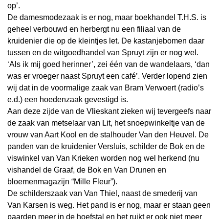
op’.
De damesmodezaak is er nog, maar boekhandel T.H.S. is
geheel verbouwd en herbergt nu een filiaal van de
kruidenier die op de kleintjes let. De kastanjebomen daar
tussen en de witgoedhandel van Spruyt zijn er nog wel.
‘Als ik mij goed herinner’, zei één van de wandelaars, ‘dan
was er vroeger naast Spruyt een café’. Verder lopend zien
wij dat in de voormalige zaak van Bram Verwoert (radio’s
e.d.) een hoedenzaak gevestigd is.
Aan deze zijde van de Vlieskant zieken wij tevergeefs naar
de zaak van metselaar van Lit, het snoepwinkeltje van de
vrouw van Aart Kool en de stalhouder Van den Heuvel. De
panden van de kruidenier Versluis, schilder de Bok en de
viswinkel van Van Krieken worden nog wel herkend (nu
vishandel de Graaf, de Bok en Van Drunen en
bloemenmagazijn “Mille Fleur”).
De schilderszaak van Van Thiel, naast de smederij van
Van Karsen is weg. Het pand is er nog, maar er staan geen
paarden meer in de hoefstal en het ruikt er ook niet meer