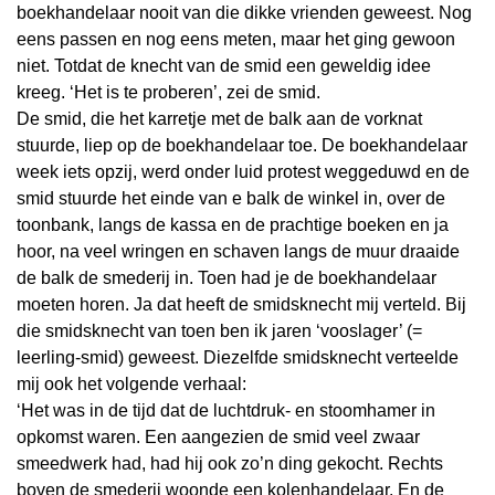
boekhandelaar nooit van die dikke vrienden geweest. Nog
eens passen en nog eens meten, maar het ging gewoon
niet. Totdat de knecht van de smid een geweldig idee
kreeg. ‘Het is te proberen’, zei de smid.
De smid, die het karretje met de balk aan de vorknat
stuurde, liep op de boekhandelaar toe. De boekhandelaar
week iets opzij, werd onder luid protest weggeduwd en de
smid stuurde het einde van e balk de winkel in, over de
toonbank, langs de kassa en de prachtige boeken en ja
hoor, na veel wringen en schaven langs de muur draaide
de balk de smederij in. Toen had je de boekhandelaar
moeten horen. Ja dat heeft de smidsknecht mij verteld. Bij
die smidsknecht van toen ben ik jaren ‘vooslager’ (=
leerling-smid) geweest. Diezelfde smidsknecht verteelde
mij ook het volgende verhaal:
‘Het was in de tijd dat de luchtdruk- en stoomhamer in
opkomst waren. Een aangezien de smid veel zwaar
smeedwerk had, had hij ook zo’n ding gekocht. Rechts
boven de smederij woonde een kolenhandelaar. En de