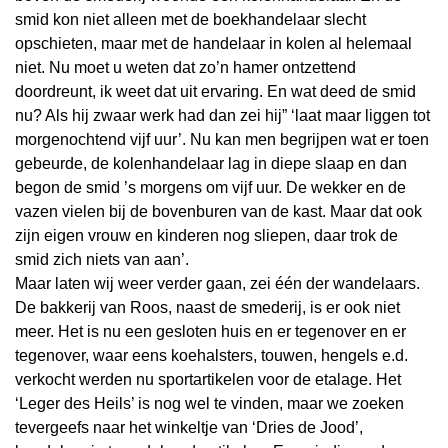
smid kon niet alleen met de boekhandelaar slecht
opschieten, maar met de handelaar in kolen al helemaal
niet. Nu moet u weten dat zo’n hamer ontzettend
doordreunt, ik weet dat uit ervaring. En wat deed de smid
nu? Als hij zwaar werk had dan zei hij” ‘laat maar liggen tot
morgenochtend vijf uur’. Nu kan men begrijpen wat er toen
gebeurde, de kolenhandelaar lag in diepe slaap en dan
begon de smid ’s morgens om vijf uur. De wekker en de
vazen vielen bij de bovenburen van de kast. Maar dat ook
zijn eigen vrouw en kinderen nog sliepen, daar trok de
smid zich niets van aan’.
Maar laten wij weer verder gaan, zei één der wandelaars.
De bakkerij van Roos, naast de smederij, is er ook niet
meer. Het is nu een gesloten huis en er tegenover en er
tegenover, waar eens koehalsters, touwen, hengels e.d.
verkocht werden nu sportartikelen voor de etalage. Het
‘Leger des Heils’ is nog wel te vinden, maar we zoeken
tevergeefs naar het winkeltje van ‘Dries de Jood’,