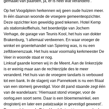
gemaakt van paarden, ja, er is heel wat veranderd’.
Op het Voogdplein herkennen wij geen oude huizen meer.
In één daarvan woonde de vroegere gemeenteopzichter.
Deze opzichter kon geweldig goed tekenen. Hotel Kemp
als stationskoffiehuis, het boerderijtje van Jochem
Verhage, de garage van Teunis Kool, het huis van dokter
Brakenburg, ’t allemaal verdwenen. En waar vroeger de
winkel en groentehandel van Spiering was, is nu een
zelfdoenerszaak. Het huis waar voormalig kerkmeester De
Veer in woonde staat er nog.
Linksaf gaande komen wij in de Meent. Aan de linkerzijde
is er weinig maar aan de rechterzijde des te meer
veranderd. Het huis van de vroegere tandarts is verbouwd
tot een bank. In de slagerij van Pannekoek is nu een filiaal
van een stomerij gevestigd. Voor dit pand staande zegt één
van de wandelaars: ‘Hiernaast stond vroeger, voor de
oorlog,een soort serre. Daar is een bloemenwinkel, een
drogisterij en later een patatzaakje in gevestigd geweest’.