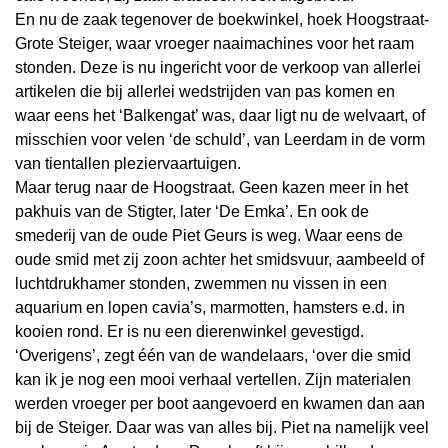
En nu de zaak tegenover de boekwinkel, hoek Hoogstraat-
Grote Steiger, waar vroeger naaimachines voor het raam
stonden. Deze is nu ingericht voor de verkoop van allerlei
artikelen die bij allerlei wedstrijden van pas komen en
waar eens het ‘Balkengat’ was, daar ligt nu de welvaart, of
misschien voor velen ‘de schuld’, van Leerdam in de vorm
van tientallen pleziervaartuigen.
Maar terug naar de Hoogstraat. Geen kazen meer in het
pakhuis van de Stigter, later ‘De Emka’. En ook de
smederij van de oude Piet Geurs is weg. Waar eens de
oude smid met zij zoon achter het smidsvuur, aambeeld of
luchtdrukhamer stonden, zwemmen nu vissen in een
aquarium en lopen cavia’s, marmotten, hamsters e.d. in
kooien rond. Er is nu een dierenwinkel gevestigd.
‘Overigens’, zegt één van de wandelaars, ‘over die smid
kan ik je nog een mooi verhaal vertellen. Zijn materialen
werden vroeger per boot aangevoerd en kwamen dan aan
bij de Steiger. Daar was van alles bij. Piet na namelijk veel