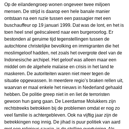
Op de eilandengroep wonen ongeveer twee miljoen
mensen. De strijd is daarop een hele banale manier
ontstaan na een ruzie tussen een passagier met een
buschauffeur op 19 januari 1999. Dat was de lont, en het is
toen heel snel geëscaleerd naar een burgeroorlog. Er
bestonden al geruime tijd tegenstellingen tussen de
autochtone christelijke bevolking en immigranten die het
moslimgeloof hadden, net zoals het overgrote deel van de
Indonesische archipel. Het geloof was alleen maar een
middel om de algehele malaise en crisis in het land te
maskeren. De autoriteiten waren niet meer tegen de
situatie opgewassen. In meerdere regio’s braken rellen uit,
waarvan er maal enkele het nieuws in Nederland gehaald
hebben. De politie greep niet in en liet de terroristen
gewoon hun gang gaan. De Leerdamse Molukkers zijn
rechtstreeks betrokken bij de problemen omdat er nog zo
veel familie is achtergebleven. Ook na vijftig jaar zijn de
betrekkingen nog innig. De jihad is puur politiek van aard
met een religieus sausje, is de stellige overtuiging. Als