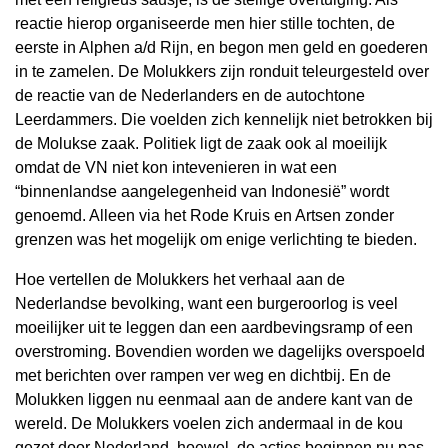
reactie hierop organiseerde men hier stille tochten, de
eerste in Alphen a/d Rijn, en begon men geld en goederen
in te zamelen. De Molukkers zijn ronduit teleurgesteld over
de reactie van de Nederlanders en de autochtone
Leerdammers. Die voelden zich kennelijk niet betrokken bij
de Molukse zaak. Politiek ligt de zaak ook al moeilijk
omdat de VN niet kon intevenieren in wat een
“binnenlandse aangelegenheid van Indonesië” wordt
genoemd. Alleen via het Rode Kruis en Artsen zonder
grenzen was het mogelijk om enige verlichting te bieden.
Hoe vertellen de Molukkers het verhaal aan de
Nederlandse bevolking, want een burgeroorlog is veel
moeilijker uit te leggen dan een aardbevingsramp of een
overstroming. Bovendien worden we dagelijks overspoeld
met berichten over rampen ver weg en dichtbij. En de
Molukken liggen nu eenmaal aan de andere kant van de
wereld. De Molukkers voelen zich andermaal in de kou
gezet door Nederland, hoewel, de acties beginnen nu pas