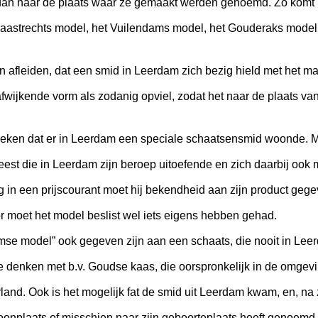
 dan naar de plaats waar ze gemaakt werden genoemd. Zo komt 
aastrechts model, het Vuilendams model, het Gouderaks model
en afleiden, dat een smid in Leerdam zich bezig hield met het 
afwijkende vorm als zodanig opviel, zodat het naar de plaats 
leken dat er in Leerdam een speciale schaatsensmid woonde. Ma
st die in Leerdam zijn beroep uitoefende en zich daarbij ook
g in een prijscourant moet hij bekendheid aan zijn product ge
or moet het model beslist wel iets eigens hebben gehad.
se model” ook gegeven zijn aan een schaats, die nooit in Leer
g te denken met b.v. Goudse kaas, die oorspronkelijk in de omg
and. Ook is het mogelijk fat de smid uit Leerdam kwam, en, na 
woonplaats of misschien naar zijn geboorteplaats heeft genoemd.