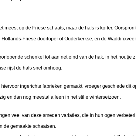
et meest op de Friese schaats, maar de hals is korter. Oorspro
e Hollands-Friese doorloper of Ouderkerkse, en de Waddinxvee
rlopende schenkel tot aan net eind van de hak, in het houtje z
nse rijst de hals snel omhoog.
hiervoor ingerichte fabrieken gemaakt, vroeger geschiede dit 
ig en dan nog meestal alleen in net stille winterseizoen.
ngen veel van deze smeden variaties, die in hun ogen verbete
 in de gemaakte schaatsen.