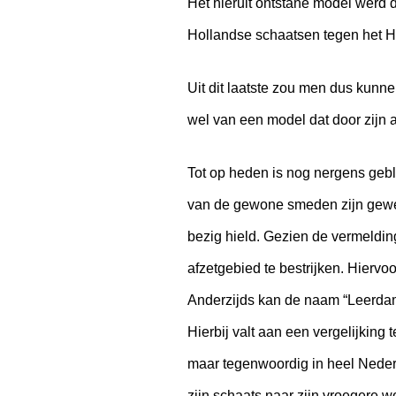
Het hieruit ontstane model werd
Hollandse schaatsen tegen het H
Uit dit laatste zou men dus kunn
wel van een model dat door zijn 
Tot op heden is nog nergens geb
van de gewone smeden zijn gewee
bezig hield. Gezien de vermeldin
afzetgebied te bestrijken. Hiervo
Anderzijds kan de naam “Leerdam
Hierbij valt aan een vergelijkin
maar tegenwoordig in heel Nederl
zijn schaats naar zijn vroegere 