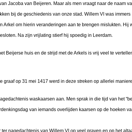
van Jacoba van Beijeren. Maar als men vraagt naar de naam van
kken bij de geschiedenis van onze stad. Willem VI was immers
Arkel om hierin veranderingen aan te brengen mislukten. Hij w
ten. Na zijn vrijlating stierf hij spoedig in Leerdam.
t Beijerse huis en de strijd met de Arkels is vrij veel te vertell
e graaf op 31 mei 1417 werd in deze streken op allerlei manier
nagedachtenis waskaarsen aan. Men sprak in die tijd van het “b
herdenkingsdag van iemands overlijden kaarsen op de hoeken va
 ter nagedachtenis van Willem VI op veel graven en op het alta