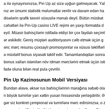
a ilə oynayırsınızsa, Pin Up az sizə uyğun gəlməyəcək. Yal
nız ən ümumi statistik məlumatlar verilir və davam edən ha
disələrin qrafik təsviri xüsusilə mənalı deyil. Bütün müsbət
cəhətləri ilə Pin-Up casino LIVE rejimi ən yaxşı formatda d
eyil. Müasir bahisçilərin istifadə etdiyi bir çox faydalı seçiml
ər əskikdir. Geniş müştəri auditoriyasını cəlb etmək üçün g
ənc mərc resursu çoxsaylı promosyonlar və xüsusi təkliflərl
ə müxtəlif bonus siyasəti təklif edir. Tamamlandıqdan sonra
bonus xalları istənilən növ idman mərclərini etmək üçün isti
fadə oluna bilən real pula çevrilir.
Pin Up Kazinosunun Mobil Versiyası
Bundan əlavə, əksər rus bahisçilərinin marağına səbəb ola
n böyük turnirlər yan xəttin yuxarı hissəsində yerləşdirilir. Ə
gər siz konkret çempionat və turnirlərə mərc edirsinizsə, o z