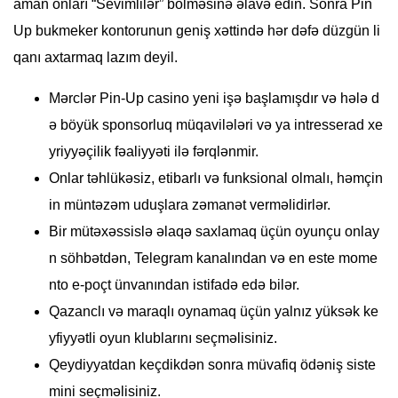
aman onları “Sevimlilər” bölməsinə əlavə edin. Sonra Pin
Up bukmeker kontorunun geniş xəttində hər dəfə düzgün li
qanı axtarmaq lazım deyil.
Mərclər Pin-Up casino yeni işə başlamışdır və hələ d
ə böyük sponsorluq müqavilələri və ya intresserad xe
yriyyəçilik fəaliyyəti ilə fərqlənmir.
Onlar təhlükəsiz, etibarlı və funksional olmalı, həmçin
in müntəzəm uduşlara zəmanət verməlidirlər.
Bir mütəxəssislə əlaqə saxlamaq üçün oyunçu onlay
n söhbətdən, Telegram kanalından və en este mome
nto e-poçt ünvanından istifadə edə bilər.
Qazanclı və maraqlı oynamaq üçün yalnız yüksək ke
yfiyyətli oyun klublarını seçməlisiniz.
Qeydiyyatdan keçdikdən sonra müvafiq ödəniş siste
mini seçməlisiniz.