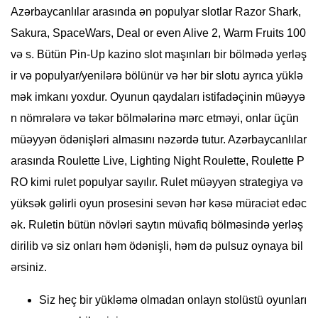
Azərbaycanlılar arasında ən populyar slotlar Razor Shark,
Sakura, SpaceWars, Deal or even Alive 2, Warm Fruits 100
və s. Bütün Pin-Up kazino slot maşınları bir bölmədə yerləş
ir və populyar/yenilərə bölünür və hər bir slotu ayrıca yüklə
mək imkanı yoxdur. Oyunun qaydaları istifadəçinin müəyyə
n nömrələrə və təkər bölmələrinə mərc etməyi, onlar üçün
müəyyən ödənişləri almasını nəzərdə tutur. Azərbaycanlılar
arasında Roulette Live, Lighting Night Roulette, Roulette P
RO kimi rulet populyar sayılır. Rulet müəyyən strategiya və
yüksək gəlirli oyun prosesini sevən hər kəsə müraciət edəc
ək. Ruletin bütün növləri saytın müvafiq bölməsində yerləş
dirilib və siz onları həm ödənişli, həm də pulsuz oynaya bil
ərsiniz.
Siz heç bir yükləmə olmadan onlayn stolüstü oyunları