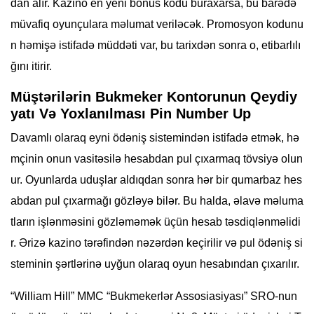
dan alır. Kazino en yeni bonus kodu buraxarsa, bu barədə
müvafiq oyunçulara məlumat veriləcək. Promosyon kodunu
n həmişə istifadə müddəti var, bu tarixdən sonra o, etibarlılı
ğını itirir.
Müştərilərin Bukmeker Kontorunun Qeydiy
yatı Və Yoxlanılması Pin Number Up
Davamlı olaraq eyni ödəniş sistemindən istifadə etmək, hə
mçinin onun vasitəsilə hesabdan pul çıxarmaq tövsiyə olun
ur. Oyunlarda uduşlar aldıqdan sonra hər bir qumarbaz hes
abdan pul çıxarmağı gözləyə bilər. Bu halda, əlavə məluma
tların işlənməsini gözləməmək üçün hesab təsdiqlənməlidi
r. Ərizə kazino tərəfindən nəzərdən keçirilir və pul ödəniş si
steminin şərtlərinə uyğun olaraq oyun hesabından çıxarılır.
“William Hill” MMC “Bukmekerlər Assosiasiyası” SRO-nun