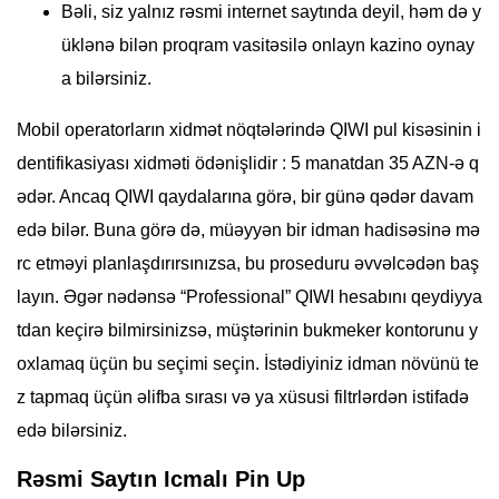
Bəli, siz yalnız rəsmi internet saytında deyil, həm də y
üklənə bilən proqram vasitəsilə onlayn kazino oynay
a bilərsiniz.
Mobil operatorların xidmət nöqtələrində QIWI pul kisəsinin i
dentifikasiyası xidməti ödənişlidir : 5 manatdan 35 AZN-ə q
ədər. Ancaq QIWI qaydalarına görə, bir günə qədər davam
edə bilər. Buna görə də, müəyyən bir idman hadisəsinə mə
rc etməyi planlaşdırırsınızsa, bu proseduru əvvəlcədən baş
layın. Əgər nədənsə “Professional” QIWI hesabını qeydiyya
tdan keçirə bilmirsinizsə, müştərinin bukmeker kontorunu y
oxlamaq üçün bu seçimi seçin. İstədiyiniz idman növünü te
z tapmaq üçün əlifba sırası və ya xüsusi filtrlərdən istifadə
edə bilərsiniz.
Rəsmi Saytın Icmalı Pin Up