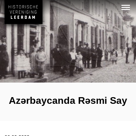
Azərbaycanda Rəsmi Say