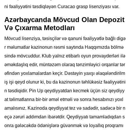
ni fəaliyyətini təsdiqləyən Curacao grasp lisenziyası var.
Azərbaycanda Mövcud Olan Depozit
Və Çıxarma Metodları
Mövcud lisenziya, təsisçilər və qanuni fəaliyyətlə bağlı digə
r məlumatlar kazinonun rəsmi saytında Haqqımızda bölmə
sində mövcuddur. Klub yalnız etibarlı oyun provayderləri ilə
əməkdaşlıq edir, müntəzəm olaraq tənzimləyici orqanlar tər
əfindən yoxlamalardan keçir. Dəstəyin yaxşı əlaqələndirilm
iş işi qeyd olunur ki, bu da kazinonun təhlükəsiz fəaliyyətini
n təsdiqidir. Pin Up qeydiyyatdan kecmek üçün siz qeydiyy
at təlimatlarına bir-bir əməl etməli və sonra hesabınızı yoxl
amalısınız. Kazinoda qeydiyyat tez və sadədir, sadəcə bir n
eçə zəruri addımdan ibarətdir. Qeydiyyatı tamamladıqdan s
onra gələcəkdə ödənişlərə güvənmək və loyallıq proqramı