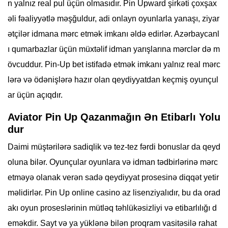
n yalnız real pul üçün olmasıdır. Pin Upward şirkəti çoxşax
əli fəaliyyətlə məşğuldur, adi onlayn oyunlarla yanaşı, ziyar
ətçilər idmana mərc etmək imkanı əldə edirlər. Azərbaycanl
ı qumarbazlar üçün müxtəlif idman yarışlarına mərclər də m
övcuddur. Pin-Up bet istifadə etmək imkanı yalnız real mərc
lərə və ödənişlərə hazır olan qeydiyyatdan keçmiş oyunçul
ar üçün açıqdır.
Aviator Pin Up Qazanmağın Ən Etibarlı Yolu
dur
Daimi müştərilərə sadiqlik və tez-tez fərdi bonuslar da qeyd
oluna bilər. Oyunçular oyunlara və idman tədbirlərinə mərc
etməyə olanak verən sadə qeydiyyat prosesinə diqqət yetir
məlidirlər. Pin Up online casino az lisenziyalıdır, bu da orad
akı oyun proseslərinin mütləq təhlükəsizliyi və etibarlılığı d
eməkdir. Sayt və ya yüklənə bilən proqram vasitəsilə rahat