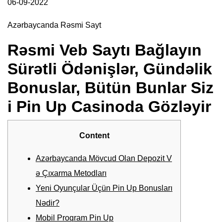
06-09-2022
Azərbaycanda Rəsmi Sayt
Rəsmi Veb Saytı Bağlayın️
Sürətli Ödənişlər, Gündəlik
Bonuslar, Bütün Bunlar Siz
i Pin Up Casinoda Gözləyir
Content
Azərbaycanda Mövcud Olan Depozit V
ə Çıxarma Metodları
Yeni Oyunçular Üçün Pin Up Bonusları
Nədir?
Mobil Proqram Pin Up