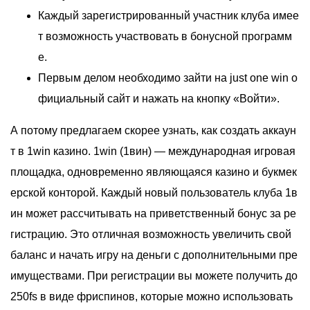
Каждый зарегистрированный участник клуба имее
т возможность участвовать в бонусной программ
е.
Первым делом необходимо зайти на just one win о
фициальный сайт и нажать на кнопку «Войти».
А потому предлагаем скорее узнать, как создать аккаун
т в 1win казино. 1win (1вин) — международная игровая
площадка, одновременно являющаяся казино и букмек
ерской конторой. Каждый новый пользователь клуба 1в
ин может рассчитывать на приветственный бонус за ре
гистрацию. Это отличная возможность увеличить свой
баланс и начать игру на деньги с дополнительными пре
имуществами. При регистрации вы можете получить до
250fs в виде фриспинов, которые можно использовать