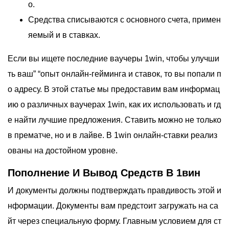
о.
Средства списываются с основного счета, примен
яемый и в ставках.
Если вы ищете последние ваучеры 1win, чтобы улучши
ть ваш” “опыт онлайн-гейминга и ставок, то вы попали п
о адресу. В этой статье мы предоставим вам информац
ию о различных ваучерах 1win, как их использовать и гд
е найти лучшие предложения. Ставить можно не только
в прематче, но и в лайве. В 1win онлайн-ставки реализ
ованы на достойном уровне.
Пополнение И Вывод Средств В 1вин
И документы должны подтверждать правдивость этой и
нформации. Документы вам предстоит загружать на са
йт через специальную форму. Главным условием для ст