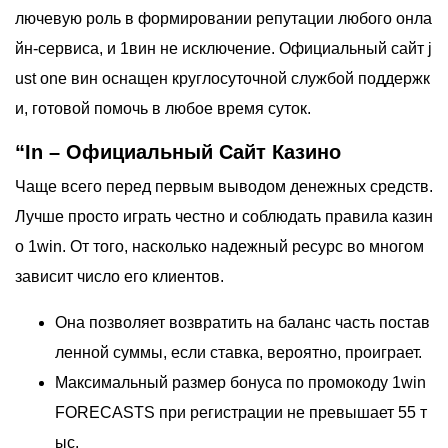
лючевую роль в формировании репутации любого онла
йн-сервиса, и 1вин не исключение. Официальный сайт j
ust one вин оснащен круглосуточной службой поддержк
и, готовой помочь в любое время суток.
“In – Официальный Сайт Казино
Чаще всего перед первым выводом денежных средств.
Лучше просто играть честно и соблюдать правила казин
о 1win. От того, насколько надежный ресурс во многом
зависит число его клиентов.
Она позволяет возвратить на баланс часть постав
ленной суммы, если ставка, вероятно, проиграет.
Максимальный размер бонуса по промокоду 1win
FORECASTS при регистрации не превышает 55 т
ыс.