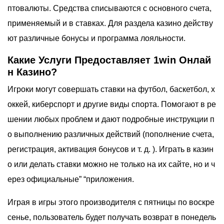
птовалюты. Средства списываются с основного счета,
применяемый и в ставках. Для раздела казино действу
ют различные бонусы и программа лояльности.
Какие Услуги Предоставляет 1win Онлай
н Казино?
Игроки могут совершать ставки на футбол, баскетбол, х
оккей, киберспорт и другие виды спорта. Помогают в ре
шении любых проблем и дают подробные инструкции п
о выполнению различных действий (пополнение счета,
регистрация, активация бонусов и т. д. ). Играть в казин
о или делать ставки можно не только на их сайте, но и ч
ерез официальные” “приложения.
Играя в игры этого производителя с пятницы по воскре
сенье, пользователь будет получать возврат в понедель