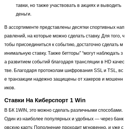
тавки, но также участвовать в акциях и выводить
деньги.
В ассортименте представлены десятки спортивных нап
равлений, на которые можно сделать ставку. Для того, ч
тобы присоединиться к событию, достаточно сделать м
инимальную ставку. Также бетторы” “могут наблюдать з
а развитием событий благодаря трансляции в HD качес
тве. Благодаря протоколам шифрования SSL и TSL, вс
е транзакции надежно защищены от хакеров и мошенн
иков.
Ставки На Киберспорт 1 Win
В БК 1WIN, это можно сделать различными способами.
Один из наиболее популярных и удобных — через банк
овскую карту. Пополнение проходит мгновенно, и уже с