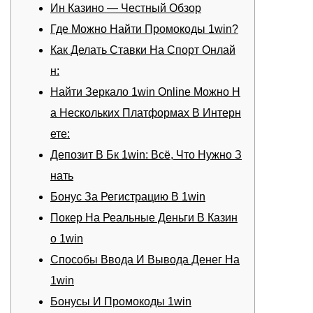
Ин Казино — Честный Обзор
Где Можно Найти Промокоды 1win?
Как Делать Ставки На Спорт Онлай
н:
Найти Зеркало 1win Online Можно Н
а Нескольких Платформах В Интерн
ете:
Депозит В Бк 1win: Всё, Что Нужно З
нать
Бонус За Регистрацию В 1win
Покер На Реальные Деньги В Казин
о 1win
Способы Ввода И Вывода Денег На
1win
Бонусы И Промокоды 1win