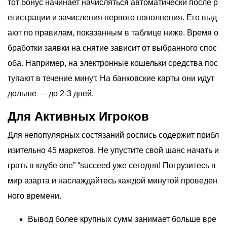
тот бонус начинает начисляться автоматически после р
егистрации и зачисления первого пополнения. Его выд
ают по правилам, показанным в таблице ниже. Время о
бработки заявки на снятие зависит от выбранного спос
оба. Например, на электронные кошельки средства пос
тупают в течение минут. На банковские карты они идут
дольше — до 2-3 дней.
Для Активных Игроков
Для непопулярных состязаний роспись содержит прибл
изительно 45 маркетов. Не упустите свой шанс начать и
грать в клубе one” “succeed уже сегодня! Погрузитесь в
мир азарта и наслаждайтесь каждой минутой проведен
ного времени.
Вывод более крупных сумм занимает больше вре