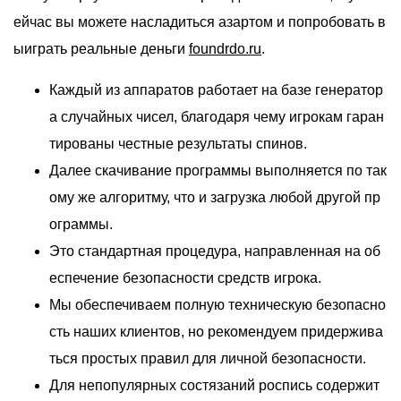
ейчас вы можете насладиться азартом и попробовать в
ыиграть реальные деньги
foundrdo.ru
.
Каждый из аппаратов работает на базе генератор
а случайных чисел, благодаря чему игрокам гаран
тированы честные результаты спинов.
Далее скачивание программы выполняется по так
ому же алгоритму, что и загрузка любой другой пр
ограммы.
Это стандартная процедура, направленная на об
еспечение безопасности средств игрока.
Мы обеспечиваем полную техническую безопасно
сть наших клиентов, но рекомендуем придержива
ться простых правил для личной безопасности.
Для непопулярных состязаний роспись содержит