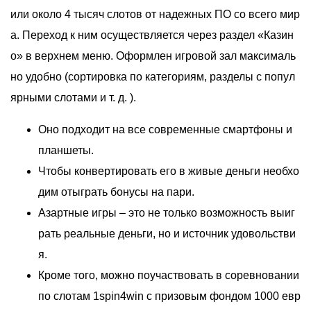
или около 4 тысяч слотов от надежных ПО со всего мир
а. Переход к ним осуществляется через раздел «Казин
о» в верхнем меню. Оформлен игровой зал максималь
но удобно (сортировка по категориям, разделы с попул
ярными слотами и т. д. ).
Оно подходит на все современные смартфоны и
планшеты.
Чтобы конвертировать его в живые деньги необхо
дим отыграть бонусы на пари.
Азартные игры – это не только возможность выиг
рать реальные деньги, но и источник удовольстви
я.
Кроме того, можно поучаствовать в соревновании
по слотам 1spin4win с призовым фондом 1000 евр