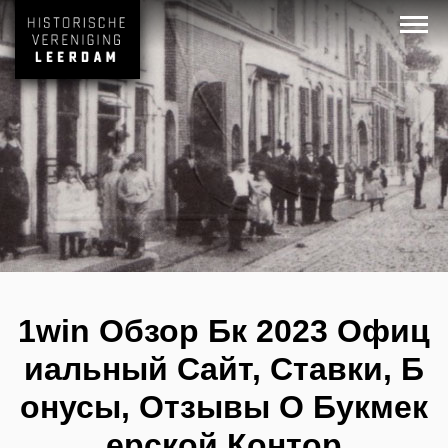
1win Обзор Бк 2023 Офиц
иальный Сайт, Ставки, Б
онусы, Отзывы О Букмек
ерской Контор