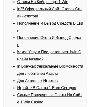
Ставки На Киберспорт 1 Win
In™ Официальный Сайт Ставок Онл
айн-слотов!
Пополнение И Вывод Средств В 1ви
н
Пополнение Счета И Вывод Средст
в
Какие Услуги Предоставляет 1win О
нлайн Казино?
In Бонусы: Уникальные Возможности
Для Любителей Азарта
Для Активных Игроков
Играйте В Слоты 1 Earn Сегодня
Самые Популярные Слоты На Сайт
е 1 Win Casino