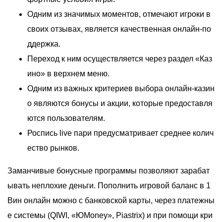
Одним из значимых моментов, отмечают игроки в
своих отзывах, является качественная онлайн-по
ддержка.
Переход к ним осуществляется через раздел «Каз
ино» в верхнем меню.
Одним из важных критериев выбора онлайн-казин
о являются бонусы и акции, которые предоставля
ются пользователям.
Роспись live пари предусматривает среднее колич
ество рынков.
Заманчивые бонусные программы позволяют зарабат
ывать неплохие деньги. Пополнить игровой баланс в 1
Вин онлайн можно с банковской карты, через платежны
е системы (QIWI, «ЮMoney», Piastrix) и при помощи кри