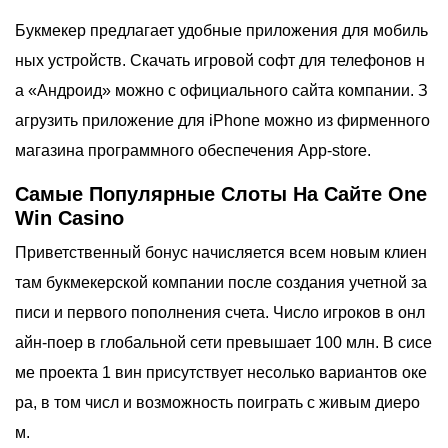
Букмекер предлагает удобные приложения для мобиль
ных устройств. Скачать игровой софт для телефонов н
а «Андроид» можно с официального сайта компании. З
агрузить приложение для iPhone можно из фирменного
магазина программного обеспечения App-store.
Самые Популярные Слоты На Сайте One
Win Casino
Приветственный бонус начисляется всем новым клиен
там букмекерской компании после создания учетной за
писи и первого пополнения счета. Число игроков в онл
айн-поер в глобальной сети превышает 100 млн. В сисе
ме проекта 1 вин присутствует несолько вариантов оке
ра, в том числ и возможность поиграть с живым диеро
м.