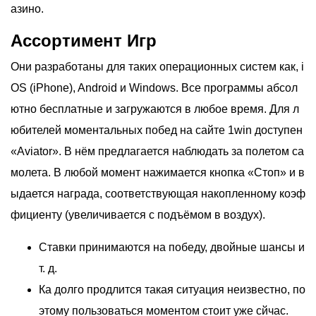
азино.
Ассортимент Игр
Они разработаны для таких операционных систем как, i
OS (iPhone), Android и Windows. Все программы абсол
ютно бесплатные и загружаются в любое время. Для л
юбителей моментальных побед на сайте 1win доступен
«Aviator». В нём предлагается наблюдать за полетом са
молета. В любой момент нажимается кнопка «Стоп» и в
ыдается награда, соответствующая накопленному коэф
фициенту (увеличивается с подъёмом в воздух).
Ставки принимаются на победу, двойные шансы и
т. д.
Ка долго продлится такая ситуация неизвестно, по
этому пользоваться моментом стоит уже сйчас.