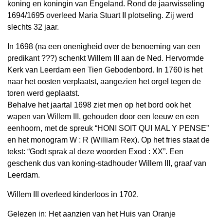
koning en koningin van Engeland. Rond de jaarwisseling
1694/1695 overleed Maria Stuart II plotseling. Zij werd
slechts 32 jaar.
In 1698 (na een onenigheid over de benoeming van een
predikant ???) schenkt Willem III aan de Ned. Hervormde
Kerk van Leerdam een Tien Gebodenbord. In 1760 is het
naar het oosten verplaatst, aangezien het orgel tegen de
toren werd geplaatst.
Behalve het jaartal 1698 ziet men op het bord ook het
wapen van Willem III, gehouden door een leeuw en een
eenhoorn, met de spreuk “HONI SOIT QUI MAL Y PENSE”
en het monogram W : R (William Rex). Op het fries staat de
tekst: “Godt sprak al deze woorden Exod : XX”. Een
geschenk dus van koning-stadhouder Willem III, graaf van
Leerdam.
Willem III overleed kinderloos in 1702.
Gelezen in: Het aanzien van het Huis van Oranje