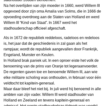
Na het overlijden van zijn moeder in 1660, werd Willem III
opgevoed door zijn oma Amalia van Solms, die in 1666 de
opvoeding overdroeg aan de Staten van Holland en werd
Willem III “Kind van Staat”. In 1667 werd het
stadhouderschap officieel afgeschaft.
Als in 1672 de republiek reddeloos, radeloos en redeloos
is, het jaar dat de geschiedenis in zal gaan als het
rampjaar, wordt de republiek aangevallen door Frankrijk,
Engeland, Munster en Keulen.
In Holland brak paniek uit. In een oproer eiste het volk de
benoeming van de prins van Oranje tot legeraanvoerder.
De regenten gaven toe en benoemde Willem III, aan wie
elke militaire scholing was onthouden, in februari voor één
veldtocht tot kapitein-generaal.
Maar daar bleef het niet bij. In juli werd hij benoemd in alle
ambten van zijn vader. Willem III werd stadhouder van
Holland en Zeeland en tevens kapitein-generaal en
admiraal. Het eerste stadhouderloze tijdperk was voorbij.