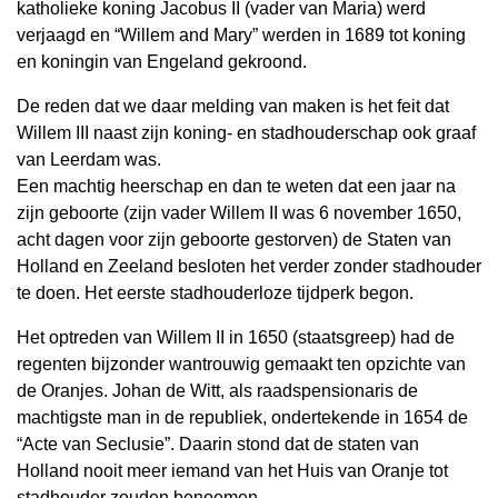
katholieke koning Jacobus II (vader van Maria) werd
verjaagd en “Willem and Mary” werden in 1689 tot koning
en koningin van Engeland gekroond.
De reden dat we daar melding van maken is het feit dat
Willem III naast zijn koning- en stadhouderschap ook graaf
van Leerdam was.
Een machtig heerschap en dan te weten dat een jaar na
zijn geboorte (zijn vader Willem II was 6 november 1650,
acht dagen voor zijn geboorte gestorven) de Staten van
Holland en Zeeland besloten het verder zonder stadhouder
te doen. Het eerste stadhouderloze tijdperk begon.
Het optreden van Willem II in 1650 (staatsgreep) had de
regenten bijzonder wantrouwig gemaakt ten opzichte van
de Oranjes. Johan de Witt, als raadspensionaris de
machtigste man in de republiek, ondertekende in 1654 de
“Acte van Seclusie”. Daarin stond dat de staten van
Holland nooit meer iemand van het Huis van Oranje tot
stadhouder zouden benoemen.