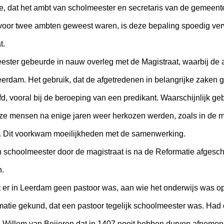
e, dat het ambt van scholmeester en secretaris van de gemeente
oor twee ambten geweest waren, is deze bepaling spoedig verva
t.
ter gebeurde in nauw overleg met de Magistraat, waarbij de 
eerdam. Het gebruik, dat de afgetredenen in belangrijke zaken
, vooral bij de beroeping van een predikant. Waarschijnlijk 
ze mensen na enige jaren weer herkozen werden, zoals in de m
 Dit voorkwam moeilijkheden met de samenwerking.
schoolmeester door de magistraat is na de Reformatie afgescha
h.
, dat er in Leerdam geen pastoor was, aan wie het onderwijs wa
matie gekund, dat een pastoor tegelijk schoolmeester was. Had 
Willem van Beijeren dat in 1407 nooit hebben durven afnemen. 