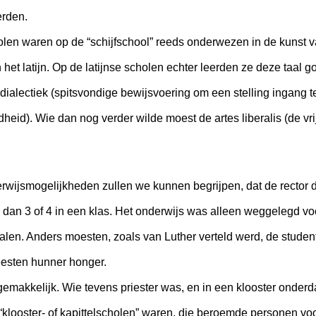
erden.
holen waren op de “schijfschool” reeds onderwezen in de kunst v
 het latijn. Op de latijnse scholen echter leerden ze deze taal 
n dialectiek (spitsvondige bewijsvoering om een stelling ingang t
dheid). Wie dan nog verder wilde moest de artes liberalis (de v
ijsmogelijkheden zullen we kunnen begrijpen, dat de rector de
r dan 3 of 4 in een klas. Het onderwijs was alleen weggelegd vo
alen. Anders moesten, zoals van Luther verteld werd, de stude
esten hunner honger.
gemakkelijk. Wie tevens priester was, en in een klooster onder
“klooster- of kapittelscholen” waren, die beroemde personen vo