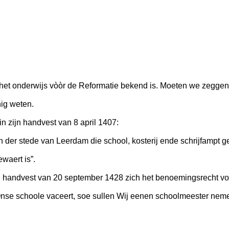
 het onderwijs vòòr de Reformatie bekend is. Moeten we zeggen,
nig weten.
n zijn handvest van 8 april 1407:
der stede van Leerdam die school, kosterij ende schrijfampt gev
waert is”.
jn handvest van 20 september 1428 zich het benoemingsrecht voo
 Onse schoole vaceert, soe sullen Wij eenen schoolmeester ne