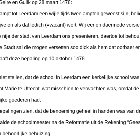
Gelre en Gulik op 28 maart 1478:
fampt tot Leerdam een wijle tijds twee ampten geweest sijn, beli
jve en als dat ledich (=vacant) wert, Wij eenen daermede versi
ije der stadt van Leerdam ons presenteren, daertoe tot behouf 
Stadt sal die mogen versetten soo dick als hem dat oorbaer en
aft deze bepaling op 10 oktober 1478.
iet stellen, dat de school in Leerdam een kerkelijke school was
nt Marie te Utrecht, wat misschien te verwachten was, omdat de
elijke goederen had.
palingen zien, dat de benoeming geheel in handen was van de 
lde de schoolmeester na de Reformatie uit de Rekening “Geeste
 behoorlijke behuizing.