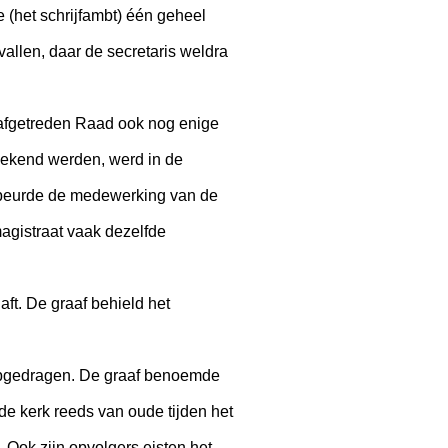
 (het schrijfambt) één geheel
llen, daar de secretaris weldra
afgetreden Raad ook nog enige
 gekend werden, werd in de
gebeurde de medewerking van de
agistraat vaak dezelfde
ft. De graaf behield het
s opgedragen. De graaf benoemde
de kerk reeds van oude tijden het
Ook zijn opvolgers eisten het