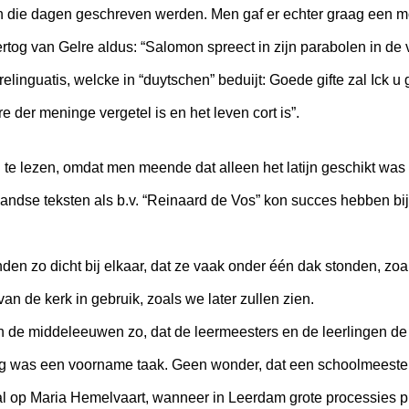
an die dagen geschreven werden. Men gaf er echter graag een mon
rtog van Gelre aldus: “Salomon spreect in zijn parabolen in de
inguatis, welcke in “duytschen” beduijt: Goede gifte zal Ick u g
e der meninge vergetel is en het leven cort is”.
n te lezen, omdat men meende dat alleen het latijn geschikt wa
andse teksten als b.v. “Reinaard de Vos” kon succes hebben bij 
nden zo dicht bij elkaar, dat ze vaak onder één dak stonden, zo
an de kerk in gebruik, zoals we later zullen zien.
 de middeleeuwen zo, dat de leermeesters en de leerlingen de 
g was een voorname taak. Geen wonder, dat een schoolmeester 
al op Maria Hemelvaart, wanneer in Leerdam grote processies 