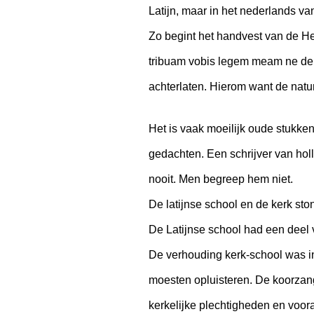
Latijn, maar in het nederlands v
Zo begint het handvest van de He
tribuam vobis legem meam ne derel
achterlaten. Hierom want de natur
Het is vaak moeilijk oude stukke
gedachten. Een schrijver van holl
nooit. Men begreep hem niet.
De latijnse school en de kerk sto
De Latijnse school had een deel v
De verhouding kerk-school was in
moesten opluisteren. De koorzan
kerkelijke plechtigheden en voor