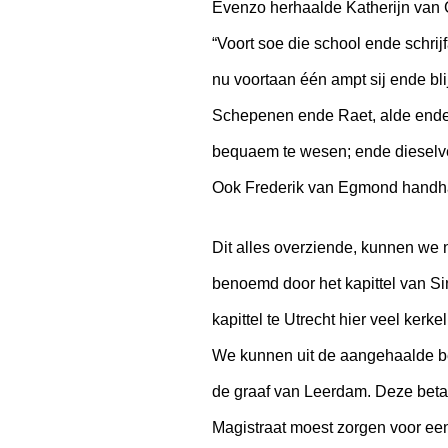
Evenzo herhaalde Katherijn van 
“Voort soe die school ende schrij
nu voortaan één ampt sij ende bli
Schepenen ende Raet, alde ende n
bequaem te wesen; ende dieselve 
Ook Frederik van Egmond handha
Dit alles overziende, kunnen we n
benoemd door het kapittel van Si
kapittel te Utrecht hier veel kerk
We kunnen uit de aangehaalde be
de graaf van Leerdam. Deze betaa
Magistraat moest zorgen voor een