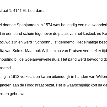
straat 1, 4141 EL Leerdam.
el door de Spanjaarden in 1574 was het nodig een nieuw onder
in een pand schuin tegenover de plaats van het kasteel, nu Kerk
ouwd zijn en werd “ Schoonhuijs” genoemd. Regelmatige bezo
ia van Solms. Maar ook Wilhelmina van Pruisen verbleef er tij
houding bij de Goejanverwellesluis. Het pand werd bewoond do
enoemd.
ting in 1812 verkocht en kwam uiteindelijk in handen van Willem
molen aan de Hoogstraat bezat. Het is waarschijnlijk kort na 
werden gebouwd.