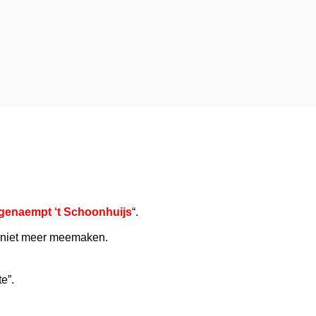
 genaempt ‘t Schoonhuijs
“.
at niet meer meemaken.
e”.