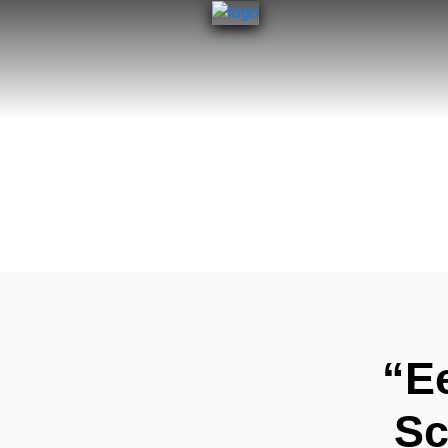
“E
Sc