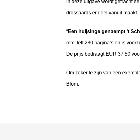
In deze uitgave wordt getracht ee
drossaards er deel vanuit maakt.
“
Een huijsinge genaempt ‘t Sc
mm, telt 280 pagina’s en is voorzie
De prijs bedraagt EUR 37,50 voo
Om zeker te zijn van een exempla
Blom
.