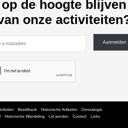
op de hoogte blijven
van onze activiteiten
iviteiten
Beeldbank
Historische Artikelen
Genealogie
l
Historische Wandeling
Lid worden
Contact
Links