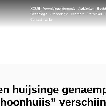
HOME
Verenigingsinformatie
Activiteiten
Beel
Genealogie
Archeologie
Leerdam
De winkel
Contact
Links
en huijsinge genaempt
hoonhuijs” verschijn