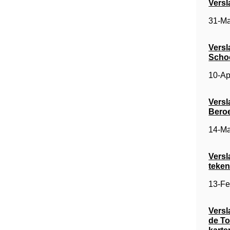
Vers
31-M
Versl
Scho
10-Ap
Versl
Bero
14-Ma
Versl
teken
13-Fe
Versl
de To