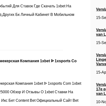
ытий Для Ставок Где Скачать 1xbet На
Versl
 Других Бк Личный Кабинет В Мобильном
15-S
Versl
van L
15-S
Versl
Linge
мекерская Компания 1xbet ᐉ 1xsports Co
Varss
15-Ap
керская Компания 1xbet ᐉ 1xsports Com 1xbet
Versl
17e e
25000 Обзор И Отзывы О 1xbet Ставки На
van L
1 Икс Бет Content Bet Официальный Сайт Bet
10-N