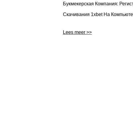
Букмекерская Компания: Регис
Скачивания 1xbet На Компьюте
Lees meer >>