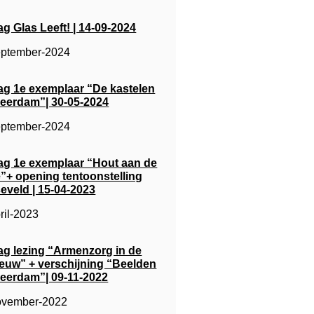
ag Glas Leeft! | 14-09-2024
eptember-2024
ag 1e exemplaar “De kastelen
eerdam”| 30-05-2024
eptember-2024
ag 1e exemplaar “Hout aan de
”+ opening tentoonstelling
eveld | 15-04-2023
ril-2023
ag lezing “Armenzorg in de
euw” + verschijning “Beelden
eerdam”| 09-11-2022
ovember-2022