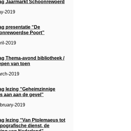
lag Jaarmarkt Schoonrewoerd
ay-2019
ag presentatie “De
onrewoerdse Poort”
ril-2019
ag Thema-avond bibliotheek /
epen van toen
rch-2019
ag lezing “Geheimzinnige
s aan aan de gevel”
bruary-2019
ag lezing “Van Ptolemaeus tot
pografische dienst, de