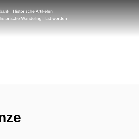
dbank
Historische Artikelen
Historische Wandeling
Lid worden
onze