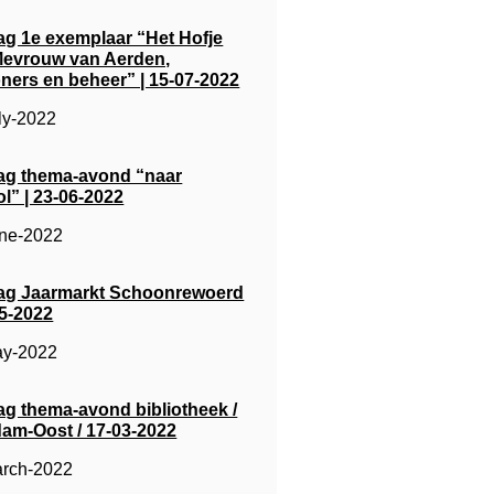
ag 1e exemplaar “Het Hofje
Mevrouw van Aerden,
ers en beheer” | 15-07-2022
ly-2022
ag thema-avond “naar
l” | 23-06-2022
ne-2022
lag Jaarmarkt Schoonrewoerd
05-2022
ay-2022
ag thema-avond bibliotheek /
am-Oost / 17-03-2022
rch-2022