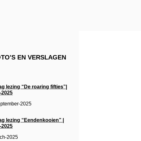
TO'S EN VERSLAGEN
ag lezing “De roaring fifties”|
-2025
eptember-2025
ag lezing “Eendenkooien” |
-2025
ch-2025