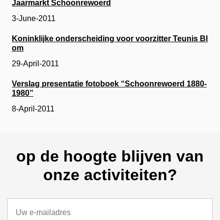
Jaarmarkt Schoonrewoerd
3-June-2011
Koninklijke onderscheiding voor voorzitter Teunis Bl
om
29-April-2011
Verslag presentatie fotoboek “Schoonrewoerd 1880-
1980”
8-April-2011
op de hoogte blijven van
onze activiteiten?