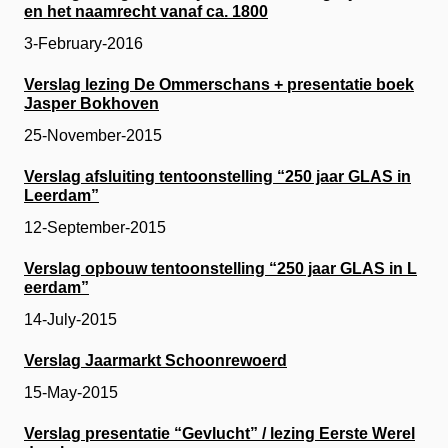
en het naamrecht vanaf ca. 1800
3-February-2016
Verslag lezing De Ommerschans + presentatie boek
Jasper Bokhoven
25-November-2015
Verslag afsluiting tentoonstelling “250 jaar GLAS in
Leerdam”
12-September-2015
Verslag opbouw tentoonstelling “250 jaar GLAS in L
eerdam”
14-July-2015
Verslag Jaarmarkt Schoonrewoerd
15-May-2015
Verslag presentatie “Gevlucht” / lezing Eerste Werel